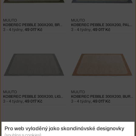
MUUTO
MUUTO
KOBEREC PEBBLE 300X200, BROWN GREEN
KOBEREC PEBBLE 300X200, PALE BLUE
3 - 4 týdny
,
49 017 Kč
3 - 4 týdny
,
49 017 Kč
MUUTO
MUUTO
KOBEREC PEBBLE 300X200, LIGHT GREY
KOBEREC PEBBLE 300X200, BURNT ORANGE
3 - 4 týdny
,
49 017 Kč
3 - 4 týdny
,
49 017 Kč
Pro web vyladěný jako skandinávské designovky
(souhlas s cookies)