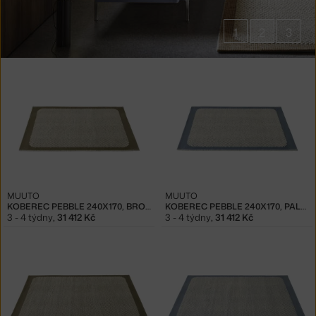
1
2
3
Produkty
v
kolekci
Koberce
Pebble
Rug
MUUTO
MUUTO
KOBEREC PEBBLE 240X170, BROWN GREEN
KOBEREC PEBBLE 240X170, PALE BLUE
3 - 4 týdny
,
31 412 Kč
3 - 4 týdny
,
31 412 Kč