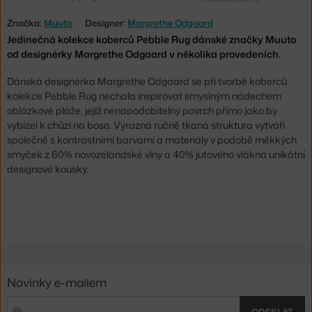
Značka:
Muuto
Designer:
Margrethe Odgaard
Jedinečná kolekce koberců Pebble Rug dánské značky Muuto
od designérky Margrethe Odgaard v několika provedeních.
Dánská designérka Margrethe Odgaard se při tvorbě koberců
kolekce Pebble Rug nechala inspirovat smyslným nádechem
oblázkové pláže, jejíž nenapodobitelný povrch přímo jako by
vybízel k chůzi na boso. Výrazná ručně tkaná struktura vytváří
společně s kontrastními barvami a materiály v podobě měkkých
smyček z 60% novozélandské vlny a 40% jutového vlákna unikátní
designové kousky.
Novinky e-mailem
ODESLAT