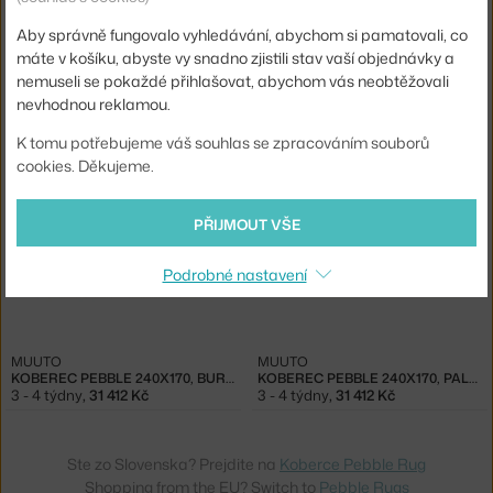
Aby správně fungovalo vyhledávání, abychom si pamatovali, co
máte v košíku, abyste vy snadno zjistili stav vaší objednávky a
nemuseli se pokaždé přihlašovat, abychom vás neobtěžovali
MUUTO
MUUTO
nevhodnou reklamou.
KOBEREC PEBBLE 300X200, PALE ROSE
KOBEREC PEBBLE 240X170, LIGHT GREY
3 - 4 týdny
,
49 017 Kč
3 - 4 týdny
,
31 412 Kč
K tomu potřebujeme váš souhlas se zpracováním souborů
cookies. Děkujeme.
PŘIJMOUT VŠE
Podrobné nastavení
MUUTO
MUUTO
KOBEREC PEBBLE 240X170, BURNT ORANGE
KOBEREC PEBBLE 240X170, PALE ROSE
3 - 4 týdny
,
31 412 Kč
3 - 4 týdny
,
31 412 Kč
Ste zo Slovenska? Prejdite na
Koberce Pebble Rug
Shopping from the EU? Switch to
Pebble Rugs