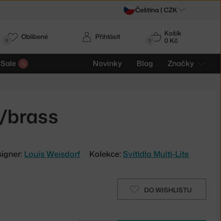
Čeština |
CZK
Košík
Oblíbené
Přihlásit
0 Kč
0
0
Sale
Novinky
Blog
Značky
e/brass
igner:
Louis Weisdorf
Kolekce:
Svítidla Multi-Lite
DO WISHLISTU