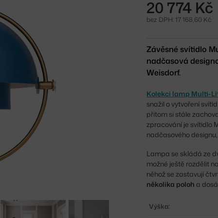
20 774 Kč
bez DPH: 17 168,60 Kč
Závěsné svítidlo M
nadčasová designov
Weisdorf.
Kolekci lamp Multi-Li
snažil o vytvoření svíti
přitom si stále zacho
zpracování je svítidlo
nadčasového designu, 
Lampa se skládá ze dvo
možné ještě rozdělit 
něhož se zastavují čtv
několika poloh
a dosáh
Výška: