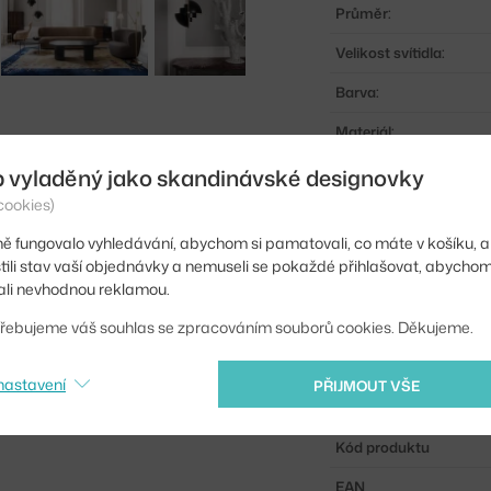
Průměr:
Velikost svítidla:
Barva:
Materiál:
Délka kabelu:
b vyladěný jako skandinávské designovky
cookies)
Obsahuje stropní krytk
ě fungovalo vyhledávání, abychom si pamatovali, co máte v košíku, a
Hlavní materiál:
stili stav vaší objednávky a nemuseli se pokaždé přihlašovat, abycho
li nevhodnou reklamou.
Patice / zdroj:
řebujeme váš souhlas se zpracováním souborů cookies. Děkujeme.
Distribuce světla:
Zdroj součástí:
nastavení
PŘIJMOUT VŠE
Max Watt (LED):
Kód produktu
EAN