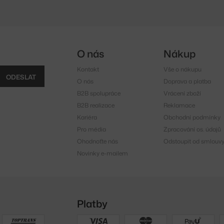
O nás
Nákup
Kontakt
Vše o nákupu
ODESLAT
O nás
Doprava a platba
B2B spolupráce
Vrácení zboží
B2B realizace
Reklamace
Kariéra
Obchodní podmínky
Pro média
Zpracování os. údajů
Ohodnoťte nás
Odstoupit od smlouv
Novinky e-mailem
Platby