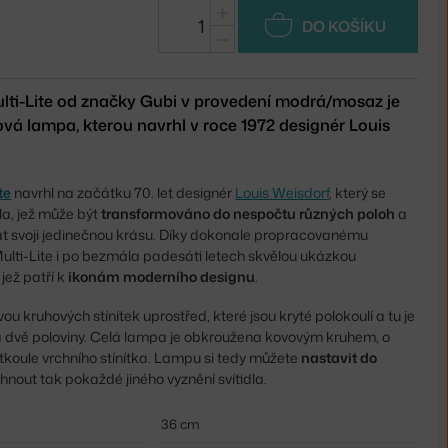
+
DO KOŠÍKU
−
ulti-Lite od značky Gubi v provedení modrá/mosaz je
á lampa, kterou navrhl v roce 1972 designér Louis
te
navrhl na začátku 70. let designér
Louis Weisdorf
, který se
dla, jež může být
transformováno do nespočtu různých poloh
a
vat svoji jedinečnou krásu. Díky dokonale propracovanému
 Multi-Lite i po bezmála padesáti letech skvělou ukázkou
jež patří k
ikonám moderního designu
.
u kruhových stínítek uprostřed, které jsou kryté polokoulí a tu je
na dvě poloviny. Celá lampa je obkroužena kovovým kruhem, o
rtkoule vrchního stínítka. Lampu si tedy můžete
nastavit do
nout tak pokaždé jiného vyznění svítidla.
36 cm