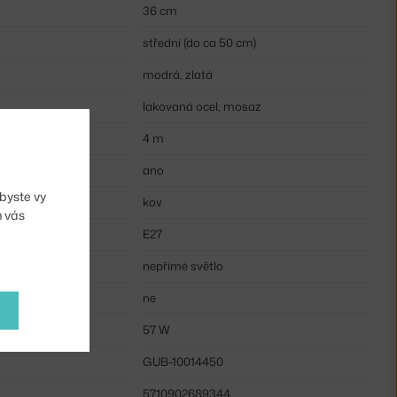
36 cm
střední (do ca 50 cm)
modrá, zlatá
lakovaná ocel, mosaz
4 m
u:
ano
byste vy
kov
m vás
E27
nepřímé světlo
ne
57 W
GUB-10014450
5710902689344