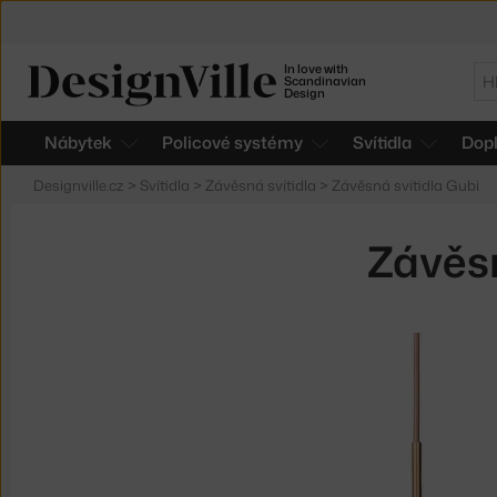
In love with
Hl
Scandinavian
Design
Nábytek
Policové systémy
Svítidla
Dop
Designville.cz
>
Svítidla
>
Závěsná svítidla
>
Závěsná svítidla Gubi
Závěsn