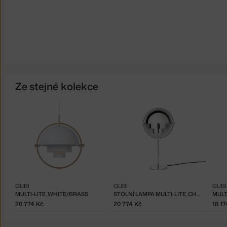
Ze stejné kolekce
GUBI
GUBI
GUBI
MULTI-LITE, WHITE/BRASS
STOLNÍ LAMPA MULTI-LITE, CHROME
20 774 Kč
20 774 Kč
18 17