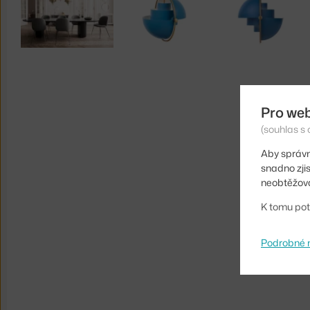
Pro we
(souhlas s 
Aby správn
snadno zji
neobtěžova
K tomu pot
Podrobné 