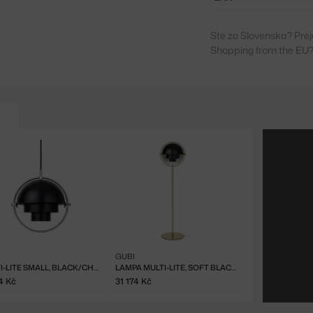
Ste zo Slovenska? Prej
Shopping from the EU?
GUBI
MULTI-LITE SMALL, BLACK/CHROME
LAMPA MULTI-LITE, SOFT BLACK/BRASS
4 Kč
31 174 Kč