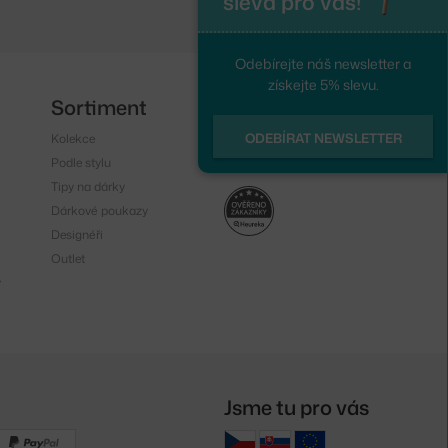
sleva pro vás!
Odebírejte náš newsletter a
získejte 5% slevu.
Sortiment
Sledujte nás
ODEBÍRAT NEWSLETTER
Kolekce
Instagram
Podle stylu
Facebook
Tipy na dárky
Dárkové poukazy
Designéři
Outlet
y
Jsme tu pro vás