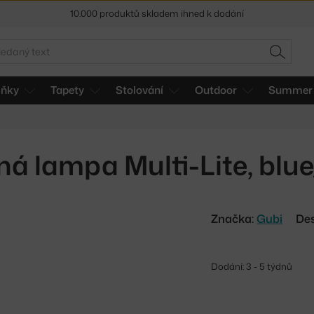
10.000 produktů skladem ihned k dodání
Sleva 5 % pro odběratele
newsletteru
edat
HLEDAT
30 dní na vrácení zboží
lňky
Tapety
Stolování
Outdoor
Summer 
á lampa Multi-Lite, blu
Značka:
Gubi
Des
Dodání: 3 - 5 týdnů