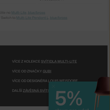
dite na
Multi-Lite, blue/brass
 Switch to
Multi-Lite Pendant L, blue/brass
VÍCE Z KOLEKCE
SVÍTIDLA MULTI-LITE
VÍCE OD ZNAČKY
GUBI
VÍCE OD DESIGNÉRA
LOUIS WEISDORF
5%
Zavřít
DALŠÍ
ZÁVĚSNÁ SVÍTIDLA