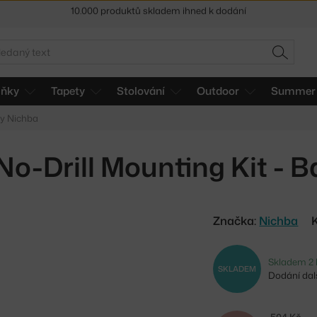
Sleva 5 % pro odběratele
newsletteru
30 dní na vrácení zboží
edat
HLEDAT
lňky
Tapety
Stolování
Outdoor
Summer 
y Nichba
o-Drill Mounting Kit - Ba
Značka:
Nichba
Skladem 2 
SKLADEM
Dodání dalš