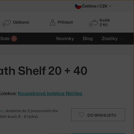
Čeština |
CZK
Košík
Oblíbené
Přihlásit
0 Kč
0
0
Sale
Novinky
Blog
Značky
th Shelf 20 + 40
Kolekce:
Koupelnová kolekce Nichba
ks
, dodáme do 2 pracovních dní
DO WISHLISTU
ích kusů: 6 - 8 týdnů