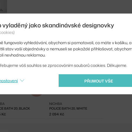
b vyladěný jako skandinávské designovky
cookies)
ě fungovalo vyhledávání, abychom si pamatovali, co máte v košíku, a
stili stav vaší objednávky a nemuseli se pokaždé přihlašovat, abycho
li nevhodnou reklamou.
řebujeme váš souhlas se zpracováním souborů cookies. Děkujeme.
nastavení
PŘIJMOUT VŠE
−20 %
HBA
NICHBA
CE BATH 20, BLACK
POLICE BATH 20, WHITE
5 Kč
2 094 Kč