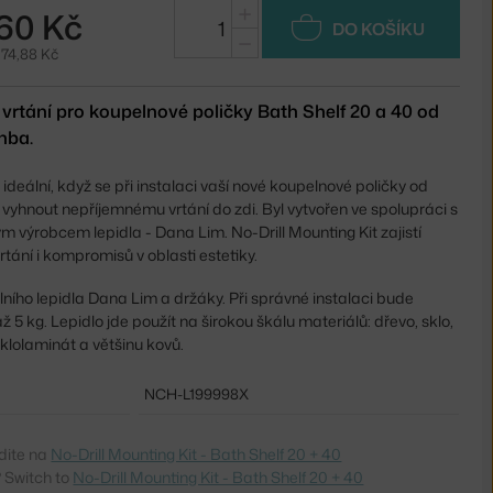
+
60 Kč
DO KOŠÍKU
−
374,88 Kč
vrtání pro koupelnové poličky Bath Shelf 20 a 40 od
hba.
e ideální, když se při instalaci vaší nové koupelnové poličky od
yhnout nepříjemnému vrtání do zdi. Byl vytvořen ve spolupráci s
výrobcem lepidla - Dana Lim. No-Drill Mounting Kit zajistí
ání i kompromisů v oblasti estetiky.
lního lepidla Dana Lim a držáky. Při správné instalaci bude
 5 kg. Lepidlo jde použít na širokou škálu materiálů: dřevo, sklo,
 sklolaminát a většinu kovů.
NCH-L199998X
dite na
No-Drill Mounting Kit - Bath Shelf 20 + 40
 Switch to
No-Drill Mounting Kit - Bath Shelf 20 + 40