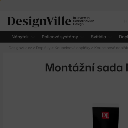
In love with
Hl
Scandinavian
Design
Nábytek
Policové systémy
Svítidla
Dop
Designville.cz
>
Doplňky
>
Koupelnové doplňky
>
Koupelnové doplňk
Montážní sada N