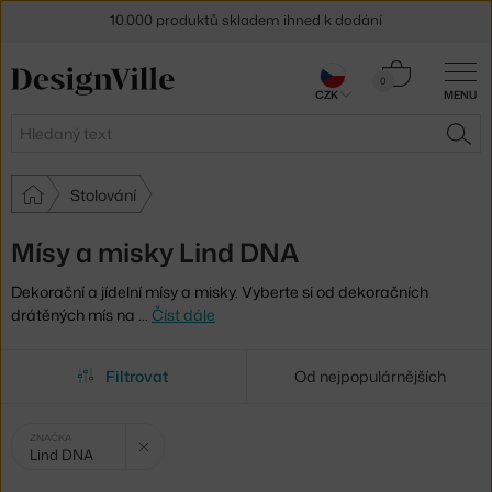
10.000 produktů skladem ihned k dodání
Sleva 5 % pro odběratele
newsletteru
Košík
0
CZK
MENU
0 Kč
30 dní na vrácení zboží
Hledat
HLE
Stolování
Mísy a misky Lind DNA
Dekorační a jídelní mísy a misky. Vyberte si od dekoračních
drátěných mís na
…
Číst dále
Filtrovat
Od nejpopulárnějších
Vybrané
Zrušit filtr
ZNAČKA
Lind DNA
filtry: