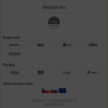
Sledujte nás
Doprava
Platby
Jsme tu pro vás
UX design
a
e-shop na míru
od
PeckaDesign