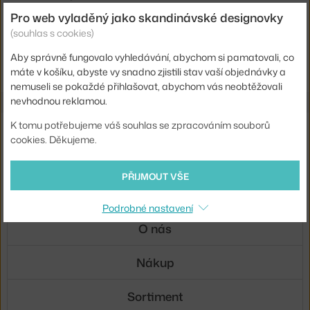
Skladem 1 ks
,
728 Kč
Pro web vyladěný jako skandinávské designovky
(souhlas s cookies)
Ste zo Slovenska? Prejdite na
Misy a misky
Aby správně fungovalo vyhledávání, abychom si pamatovali, co
Shopping from the EU? Switch to
Bowls and dishes
máte v košíku, abyste vy snadno zjistili stav vaší objednávky a
nemuseli se pokaždé přihlašovat, abychom vás neobtěžovali
nevhodnou reklamou.
K tomu potřebujeme váš souhlas se zpracováním souborů
Novinky e-mailem
cookies. Děkujeme.
ODESLAT
PŘIJMOUT VŠE
Přihlášením souhlasíte se
zpracováním osobních údajů
.
Podrobné nastavení
O nás
Nákup
Sortiment