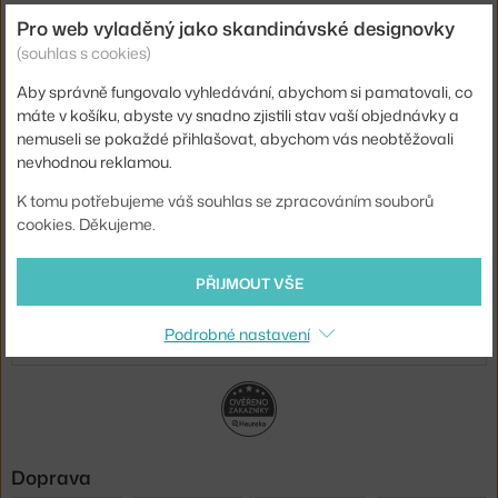
Novinky e-mailem
Pro web vyladěný jako skandinávské designovky
(souhlas s cookies)
ODESLAT
Aby správně fungovalo vyhledávání, abychom si pamatovali, co
Přihlášením souhlasíte se
zpracováním osobních údajů
.
máte v košíku, abyste vy snadno zjistili stav vaší objednávky a
nemuseli se pokaždé přihlašovat, abychom vás neobtěžovali
nevhodnou reklamou.
O nás
K tomu potřebujeme váš souhlas se zpracováním souborů
cookies. Děkujeme.
Nákup
Sortiment
PŘIJMOUT VŠE
Podrobné nastavení
Sledujte nás
Doprava