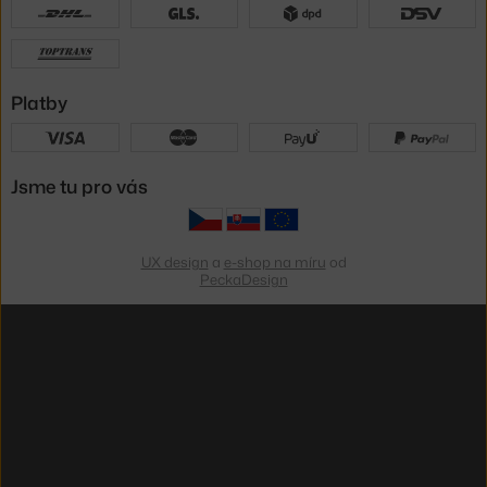
Platby
Jsme tu pro vás
UX design
a
e-shop na míru
od
PeckaDesign