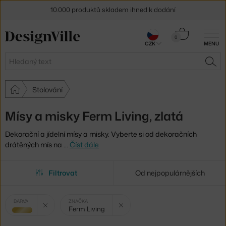
10.000 produktů skladem ihned k dodání
Sleva 5 % pro odběratele
newsletteru
Košík
0
CZK
MENU
0 Kč
30 dní na vrácení zboží
Hledat
HLE
Stolování
Mísy a misky Ferm Living, zlatá
Dekorační a jídelní mísy a misky. Vyberte si od dekoračních
drátěných mís na
…
Číst dále
Filtrovat
Od nejpopulárnějších
Vybrané
Zrušit filtr
Zrušit filtr
BARVA
ZNAČKA
Ferm Living
filtry:
zlatá