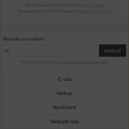
Ste zo Slovenska? Prejdite na
Misy a misky
Shopping from the EU? Switch to
Bowls and dishes
Novinky e-mailem
ODESLAT
Přihlášením souhlasíte se
zpracováním osobních údajů
.
O nás
Nákup
Sortiment
Sledujte nás