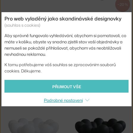
−20 %
101 COPENHAGEN
101 COPENHAGEN
Pro web vyladěný jako skandinávské designovky
MÍSA BLOOM MINI, DARK GREY
MÍSA BLOOM MEDIO, BONE WHITE
(souhlas s cookies)
3 - 5 týdnů
,
910 Kč
Skladem 3 ks
,
2 059 Kč
Aby správně fungovalo vyhledávání, abychom si pamatovali, co
máte v košíku, abyste vy snadno zjistili stav vaší objednávky a
nemuseli se pokaždé přihlašovat, abychom vás neobtěžovali
nevhodnou reklamou.
K tomu potřebujeme váš souhlas se zpracováním souborů
cookies. Děkujeme.
−20 %
−20 %
PŘIJMOUT VŠE
101 COPENHAGEN
101 COPENHAGEN
MÍSA BLOOM MEDIO, BLACK
MÍSA BLOOM MEDIO, DARK GREY
Skladem 3 ks
,
2 059 Kč
Skladem 3 ks
,
2 059 Kč
Podrobné nastavení