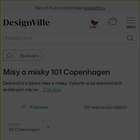
Sleva 5 % pro odběratele
newsletteru
30 dní na vrácení zboží
Košík
0
CZK
MENU
0 Kč
Hledat
HLE
Stolování
Mísy a misky 101 Copenhagen
Dekorační a jídelní mísy a misky. Vyberte si od dekoračních
drátěných mís na
…
Číst dále
Filtrovat
Od nejpopulárnějších
Vybrané
Zrušit filtr
ZNAČKA
101 Copenhagen
filtry: