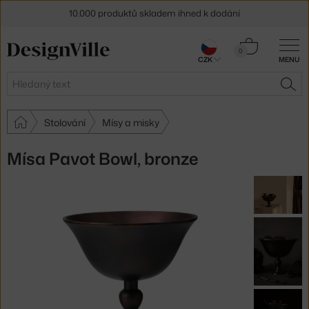
10.000 produktů skladem ihned k dodání
Sleva 5 % pro odběratele
newsletteru
Košík
0
CZK
MENU
0 Kč
30 dní na vrácení zboží
Hledat
HLE
Stolování
Mísy a misky
Mísa Pavot Bowl, bronze