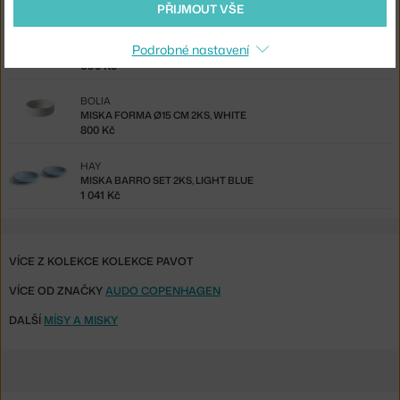
825 Kč
PŘIJMOUT VŠE
IITTALA
Podrobné nastavení
MISKA TAIKA 0,3 L, WHITE
690 Kč
BOLIA
MISKA FORMA Ø15 CM 2KS, WHITE
800 Kč
HAY
MISKA BARRO SET 2KS, LIGHT BLUE
1 041 Kč
VÍCE Z KOLEKCE KOLEKCE PAVOT
VÍCE OD ZNAČKY
AUDO COPENHAGEN
DALŠÍ
MÍSY A MISKY