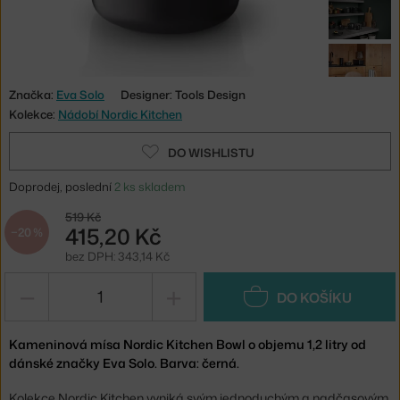
Značka:
Eva Solo
Designer: Tools Design
Kolekce:
Nádobí Nordic Kitchen
DO WISHLISTU
Doprodej, poslední
2 ks skladem
519 Kč
415,20 Kč
−20 %
bez DPH: 343,14 Kč
−
+
DO KOŠÍKU
Kameninová mísa Nordic Kitchen Bowl o objemu 1,2 litry od
dánské značky Eva Solo. Barva: černá.
Kolekce Nordic Kitchen vyniká svým jednoduchým a nadčasovým