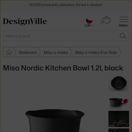
Sleva 5 % pro odběratele
newsletteru
Košík
0
30 dní na vrácení zboží
CZK
MENU
0 Kč
Hledat
HLE
Stolování
Mísy a misky
Mísy a misky Eva Solo
Mísa Nordic Kitchen Bowl 1.2l, black