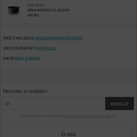
EVA SOLO
MÍSA NORDIC 1.2L, BLACK
415 Kč
VÍCE Z KOLEKCE
NÁDOBÍ NORDIC KITCHEN
VÍCE OD ZNAČKY
EVA SOLO
DALŠÍ
MÍSY A MISKY
Novinky e-mailem
ODESLAT
Přihlášením souhlasíte se
zpracováním osobních údajů
.
O nás