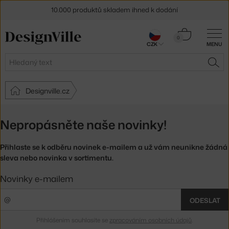
10.000 produktů skladem ihned k dodání
Sleva 5 % pro odběratele
newsletteru
Košík
0
CZK
MENU
0 Kč
30 dní na vrácení zboží
Hledat
HLE
Designville.cz
Nepropásněte naše novinky!
Přihlaste se k odběru novinek e-mailem a už vám neunikne žádná
sleva nebo novinka v sortimentu.
Novinky e-mailem
ODESLAT
Přihlášením souhlasíte se
zpracováním osobních údajů
.