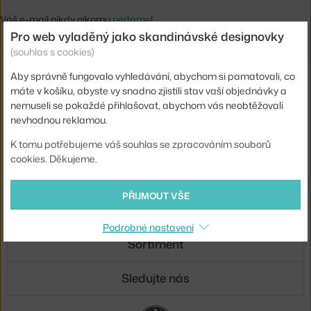
Váš e-mail nikdy nikomu
nedáme
!
Pro web vyladěný jako skandinávské designovky
(souhlas s cookies)
Aby správně fungovalo vyhledávání, abychom si pamatovali, co
Novinky e-mailem
máte v košíku, abyste vy snadno zjistili stav vaší objednávky a
nemuseli se pokaždé přihlašovat, abychom vás neobtěžovali
ODESLAT
nevhodnou reklamou.
Přihlášením souhlasíte se
zpracováním osobních údajů
.
K tomu potřebujeme váš souhlas se zpracováním souborů
cookies. Děkujeme.
O nás
PŘIJMOUT VŠE
Nákup
Podrobné nastavení
Sortiment
Sledujte nás