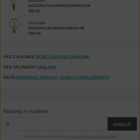
DANLAMP
LED ŽÁROVKA E14 MINI EDISON 2,5W
352 Kč
DANLAMP
ŽÁROVKA LED MEGA EDISON 4W
796 Kč
VÍCE Z KOLEKCE
RETRO ŽÁROVKY DANLAMP
VÍCE OD ZNAČKY
DANLAMP
DALŠÍ
DESIGNOVÉ ŽÁROVKY, KABELY A PŘÍSLUŠENSTVÍ
Novinky e-mailem
ODESLAT
Přihlášením souhlasíte se
zpracováním osobních údajů
.