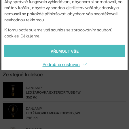
Aby správně fungovalo vyhledávání, abychom si pamatovali, co
Životnost:
15000 hod.
máte v košíku, abyste vy snadno zjistili stav vaší objednávky a
Stmívatelné:
ano
nemuseli se pokaždé přihlašovat, abychom vás neobtěžovali
nevhodnou reklamou.
Kód produktu
DAN-28027
K tomu potřebujeme váš souhlas se zpracováním souborů
EAN
5708995280272
cookies. Děkujeme.
Ste zo Slovenska? Prejdite na
LED žiarovka Exterior Standard 4W
PŘIJMOUT VŠE
Shopping from the EU? Switch to
Exterior Standard 4W
Podrobné nastavení
Ze stejné kolekce
DANLAMP
LED ŽÁROVKA EXTERIOR TUBE 4W
352 Kč
DANLAMP
LED ŽÁROVKA MEGA EDISON 2,5W
796 Kč