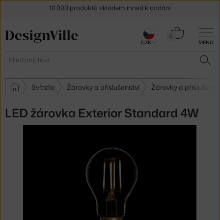
Sleva 5 % pro odběratele
newsletteru
Košík
30 dní na vrácení zboží
0
CZK
MENU
0 Kč
Hledat
HLE
Svítidla
Žárovky a příslušenství
Žárovky a příslušens
LED žárovka Exterior Standard 4W