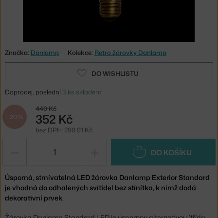
Značka:
Danlamp
Kolekce:
Retro žárovky Danlamp
DO WISHLISTU
Doprodej, poslední
3 ks skladem
440 Kč
352 Kč
−20 %
bez DPH: 290,91 Kč
−
+
DO KOŠÍKU
Úsporná, stmívatelná LED žárovka Danlamp Exterior Standard
je vhodná do odhalených svítidel bez stínítka, k nimž dodá
dekorativní prvek.
Žárovka Danlamp Standard LED je úspornou alternativou (třída