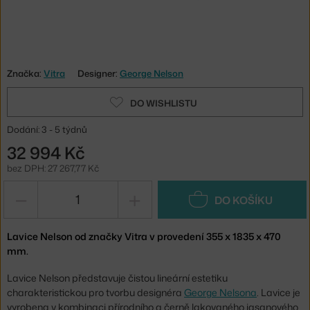
Značka:
Vitra
Designer:
George Nelson
DO WISHLISTU
Dodání: 3 - 5 týdnů
32 994 Kč
bez DPH: 27 267,77 Kč
−
+
DO KOŠÍKU
Lavice Nelson od značky Vitra v provedení 355 x 1835 x 470
mm.
Lavice Nelson představuje čistou lineární estetiku
charakteristickou pro tvorbu designéra
George Nelsona
. Lavice je
vyrobena v kombinaci přírodního a černě lakovaného jasanového