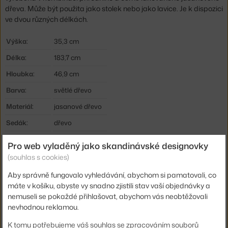
dřeva. Může být použita jako stolek nebo jako lavice. Je k dispozici
ve dvou různých délkách.
Výška:
35,3 cm
Délka:
183,7 cm
Hloubka:
46,9 cm
Barva:
světlé dřevo
Materiál:
jasanové dřevo
Sedák:
dřevo
Podnož:
dřevo
Pro web vyladěný jako skandinávské designovky
Kód produktu
VIT-40550200
(souhlas s cookies)
EAN
4055737004360
Aby správně fungovalo vyhledávání, abychom si pamatovali, co
máte v košíku, abyste vy snadno zjistili stav vaší objednávky a
nemuseli se pokaždé přihlašovat, abychom vás neobtěžovali
Ste zo Slovenska? Prejdite na
Lavica Nelson Bench
nevhodnou reklamou.
Shopping from the EU? Switch to
Nelson Bench
K tomu potřebujeme váš souhlas se zpracováním souborů