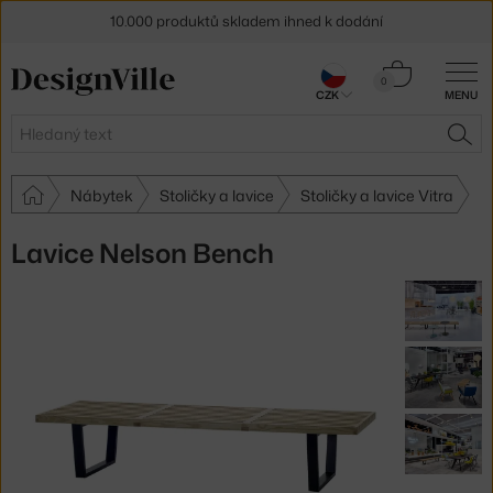
10.000 produktů skladem ihned k dodání
Sleva 5 % pro odběratele
newsletteru
Košík
0
CZK
MENU
0 Kč
30 dní na vrácení zboží
Hledat
HLE
Nábytek
Stoličky a lavice
Stoličky a lavice Vitra
Lavice Nelson Bench