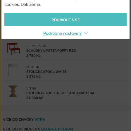
cookies. Děkujeme.
Také by se vám mohlo líbit
PŘIJMOUT VŠE
&TRADITION
LAVICE BETTY TK4, SMOKED OAK / NATURAL WEBBING
Podrobné nastavení
19 260 Kč
FERM LIVING
SCHŮDKY UP STEP, POPPY RED
2 780 Kč
NICHBA
STOLIČKA STOOL, WHITE
8 878 Kč
VITRA
STOLIČKA STOOLS B, CHESTNUT NATURAL
34 060 Kč
VÍCE OD ZNAČKY
VITRA
VÍCE OD DESIGNÉRA
GEORGE NELSON