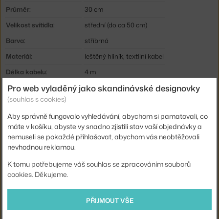
Průměr:
30 cm
Velikost svítidla:
střední (do ca 50 cm)
Barva:
stříbrná
Materiál:
leštěný hliník, textilní kabel
Délka kabelu:
4 m
Pro web vyladěný jako skandinávské designovky
Krytí:
IP20
(souhlas s cookies)
Obsahuje stropní krytku:
ano
Aby správně fungovalo vyhledávání, abychom si pamatovali, co
Hlavní materiál:
kov
máte v košíku, abyste vy snadno zjistili stav vaší objednávky a
Patice / zdroj:
E27
nemuseli se pokaždé přihlašovat, abychom vás neobtěžovali
nevhodnou reklamou.
Zdroj součástí:
ne
K tomu potřebujeme váš souhlas se zpracováním souborů
Max Watt (LED):
8 W
cookies. Děkujeme.
Kód produktu
NCP-607842
EAN
5715396007476
PŘIJMOUT VŠE