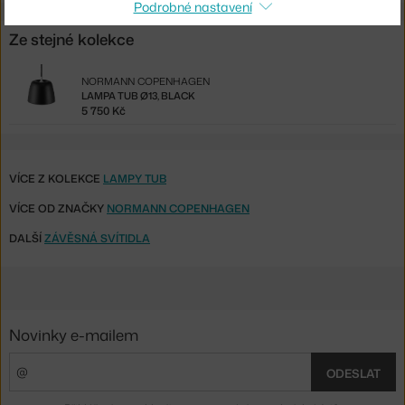
Podrobné nastavení
Ze stejné kolekce
NORMANN COPENHAGEN
LAMPA TUB Ø13, BLACK
5 750 Kč
VÍCE Z KOLEKCE
LAMPY TUB
VÍCE OD ZNAČKY
NORMANN COPENHAGEN
DALŠÍ
ZÁVĚSNÁ SVÍTIDLA
Novinky e-mailem
ODESLAT