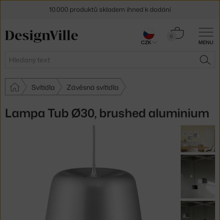
10.000 produktů skladem ihned k dodání
Sleva 5 % pro odběratele
newsletteru
Košík
0
CZK
MENU
0 Kč
30 dní na vrácení zboží
Hledat
HLE
Svítidla
Závěsná svítidla
Lampa Tub Ø30, brushed aluminium