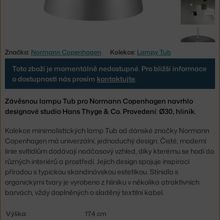
Značka:
Normann Copenhagen
Kolekce:
Lampy Tub
Toto zboží je momentálně nedostupné. Pro bližší informace
o dostupnosti nás prosím
kontaktujte
.
Závěsnou lampu Tub pro Normann Copenhagen navrhlo
designové studio Hans Thyge & Co. Provedení: Ø30, hliník.
Kolekce minimalistických lamp Tub od dánské značky Normann
Copenhagen má univerzální, jednoduchý design. Čisté, moderní
linie svítidlům dodávají nadčasový vzhled, díky kterému se hodí do
různých interiérů a prostředí. Jejich design spojuje inspiraci
přírodou s typickou skandinávskou estetikou. Stínidlo s
organickými tvary je vyrobeno z hliníku v několika atraktivních
barvách, vždy doplněných o sladěný textilní kabel.
Výška:
17,4 cm