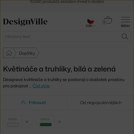
Sleva 5 % pro odběratele
newsletteru
30 dní na vrácení zboží
Košík
0
CZK
MENU
0 Kč
Hledat
HLE
Doplňky
Květináče a truhlíky, bílá a zelená
Designové květináče a truhlíky se postarají o dostatek prostoru
pro pokojové
…
Číst dále
Filtrovat
Od nejpopulárnějších
Vybrané
Zrušit filtr
Zrušit filtr
BARVA
BARVA
filtry:
bílá
zelená