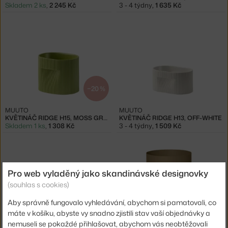
Skladem 2 ks
,
2 245 Kč
3 - 4 týdny
,
1 635 Kč
−20 %
MUUTO
MUUTO
KVĚTINÁČ RIDGE H15, MOSS GREEN
KVĚTINÁČ RIDGE H13, OFF-WHITE
Skladem 1 ks
,
1 308 Kč
3 - 4 týdny
,
1 509 Kč
Pro web vyladěný jako skandinávské designovky
(souhlas s cookies)
Aby správně fungovalo vyhledávání, abychom si pamatovali, co
−20 %
−15 %
máte v košíku, abyste vy snadno zjistili stav vaší objednávky a
nemuseli se pokaždé přihlašovat, abychom vás neobtěžovali