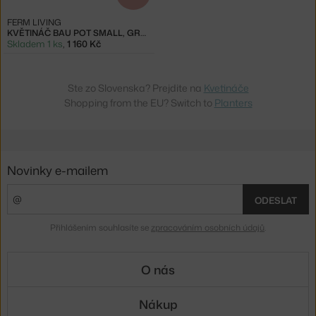
FERM LIVING
KVĚTINÁČ BAU POT SMALL, GREEN
Skladem 1 ks
,
1 160 Kč
Ste zo Slovenska? Prejdite na
Kvetináče
Shopping from the EU? Switch to
Planters
Novinky e-mailem
ODESLAT
Přihlášením souhlasíte se
zpracováním osobních údajů
.
O nás
Nákup