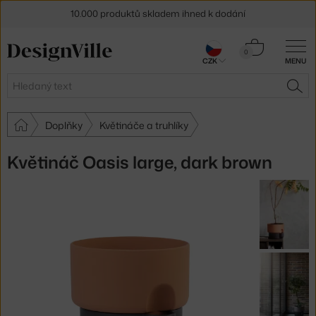
10.000 produktů skladem ihned k dodání
Sleva 5 % pro odběratele
newsletteru
Košík
0
CZK
MENU
0 Kč
30 dní na vrácení zboží
Hledat
HLE
Doplňky
Květináče a truhlíky
Květináč Oasis large, dark brown