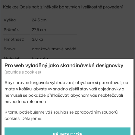
Kolekce Oasis nabízí několik barevných i velikostně provedení.
Výška:
24,5 cm
Průměr:
27,5 cm
Hmotnost:
3,6 kg
Barva:
oranžová, tmavě hnědá
Materiál:
terakota
Pro web vyladěný jako skandinávské designovky
Kód produktu
NRT-3023
(souhlas s cookies)
EAN
7073337000183
Aby správně fungovalo vyhledávání, abychom si pamatovali, co
máte v košíku, abyste vy snadno zjistili stav vaší objednávky a
nemuseli se pokaždé přihlašovat, abychom vás neobtěžovali
nevhodnou reklamou.
Také by se vám mohlo líbit
K tomu potřebujeme váš souhlas se zpracováním souborů
cookies. Děkujeme.
FERM LIVING
PLANT BOX, DARK CHOCOLATE
5 177 Kč
PŘIJMOUT VŠE