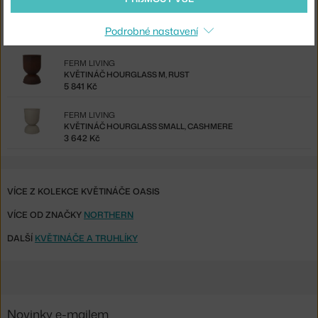
FERM LIVING
PLANT BOX SMALL, BLACK
Podrobné nastavení
1 940 Kč
FERM LIVING
KVĚTINÁČ HOURGLASS M, RUST
5 841 Kč
FERM LIVING
KVĚTINÁČ HOURGLASS SMALL, CASHMERE
3 642 Kč
VÍCE Z KOLEKCE KVĚTINÁČE OASIS
VÍCE OD ZNAČKY
NORTHERN
DALŠÍ
KVĚTINÁČE A TRUHLÍKY
Novinky e-mailem