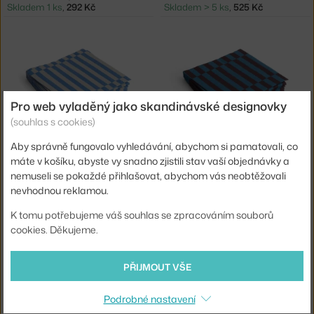
Skladem 1 ks
,
292 Kč
Skladem > 5 ks
,
525 Kč
Pro web vyladěný jako skandinávské designovky
(souhlas s cookies)
−25 %
−25 %
Aby správně fungovalo vyhledávání, abychom si pamatovali, co
HAY
HAY
máte v košíku, abyste vy snadno zjistili stav vaší objednávky a
UBROUSKY PATTERN LUNCH 20KS, GREY AND BLUE PILLAR STRIPE
UBROUSKY PATTERN LUNCH 20KS, ANTHRACITE AND BORDEAUX PILLAR STRIPE
Skladem > 5 ks
,
94 Kč
Skladem > 5 ks
,
94 Kč
nemuseli se pokaždé přihlašovat, abychom vás neobtěžovali
nevhodnou reklamou.
K tomu potřebujeme váš souhlas se zpracováním souborů
cookies. Děkujeme.
PŘIJMOUT VŠE
−25 %
−20 %
Podrobné nastavení