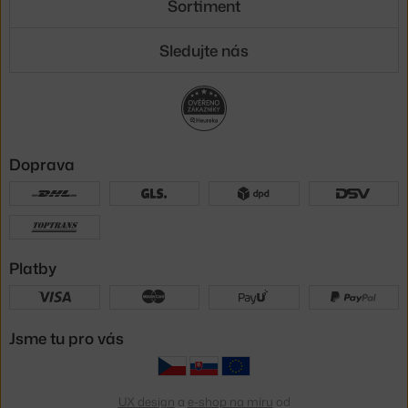
Sortiment
Sledujte nás
Doprava
Platby
Jsme tu pro vás
UX design
a
e-shop na míru
od