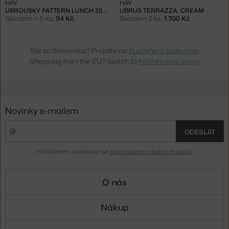
HAY
HAY
UBROUSKY PATTERN LUNCH 20KS, CREAM AND SAND PILLAR STRIPE
UBRUS TERRAZZA, CREAM
Skladem > 5 ks
,
94 Kč
Skladem 2 ks
,
1 700 Kč
Ste zo Slovenska? Prejdite na
Kuchyňa a stolovanie
Shopping from the EU? Switch to
Kitchen and dining
Novinky e-mailem
ODESLAT
Přihlášením souhlasíte se
zpracováním osobních údajů
.
O nás
Nákup