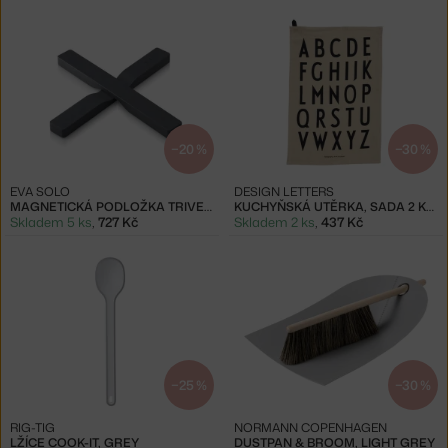
−20 %
−30 %
EVA SOLO
DESIGN LETTERS
MAGNETICKÁ PODLOŽKA TRIVET, STONE
KUCHYŇSKÁ UTĚRKA, SADA 2 KS, BEIGE
Skladem 5 ks
,
727 Kč
Skladem 2 ks
,
437 Kč
−25 %
−30 %
RIG-TIG
NORMANN COPENHAGEN
LŽÍCE COOK-IT, GREY
DUSTPAN & BROOM, LIGHT GREY