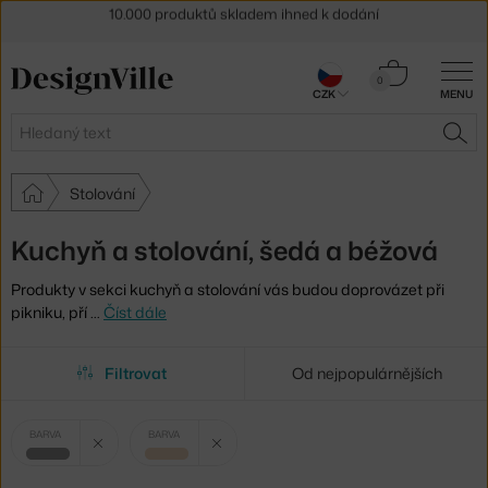
Sleva 5 % pro odběratele
newsletteru
Košík
30 dní na vrácení zboží
0
CZK
MENU
0 Kč
Hledat
HLE
Stolování
Kuchyň a stolování, šedá a béžová
Produkty v sekci kuchyň a stolování vás budou doprovázet při
pikniku, pří
…
Číst dále
Filtrovat
Od nejpopulárnějších
Vybrané
Zrušit filtr
Zrušit filtr
BARVA
BARVA
filtry:
šedá
béžová