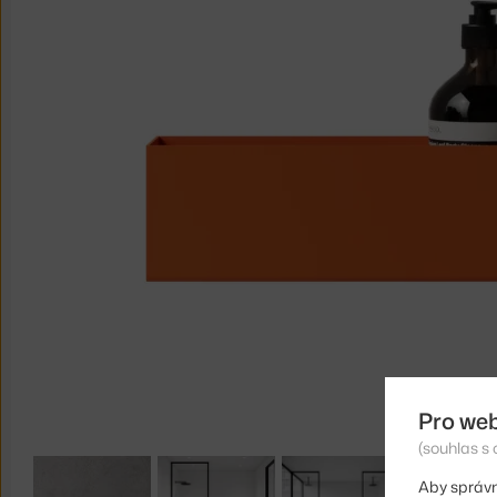
Pro we
(souhlas s 
Aby správn