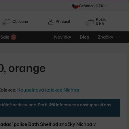
Čeština |
CZK
Košík
Oblíbené
Přihlásit
0 Kč
0
0
Sale
Novinky
Blog
Značky
0, orange
Kolekce:
Koupelnová kolekce Nichba
tálně nedostupné. Pro bližší informace o dostupnosti nás
ládací police Bath Shelf od značky Nichba v