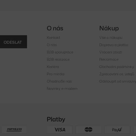
O nás
Nákup
Kontakt
Vše o nákupu
ODESLAT
O nás
Doprava a platba
B2B spolupráce
Vrácení zboží
B2B realizace
Reklamace
Kariéra
Obchodní podmínky
Pro média
Zpracování os. údajů
Ohodnoťte nás
Odstoupit od smlouv
Novinky e-mailem
Platby