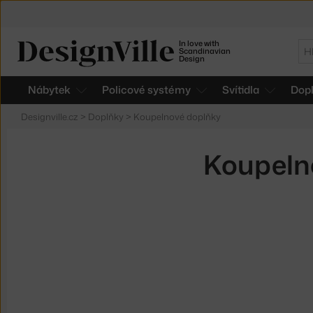
In love with
Hl
Scandinavian
Design
Nábytek
Policové systémy
Svítidla
Dop
Designville.cz
>
Doplňky
>
Koupelnové doplňky
Koupelno