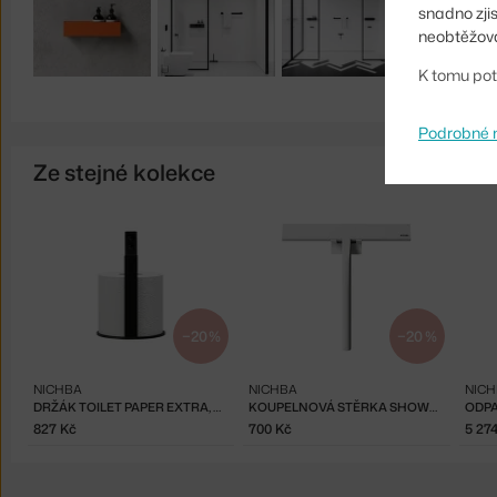
snadno zji
neobtěžova
K tomu pot
Podrobné 
Ze stejné kolekce
−20 %
−20 %
NICHBA
NICHBA
NIC
DRŽÁK TOILET PAPER EXTRA, BLACK
KOUPELNOVÁ STĚRKA SHOWER WIPER, WHITE
827 Kč
700 Kč
5 27