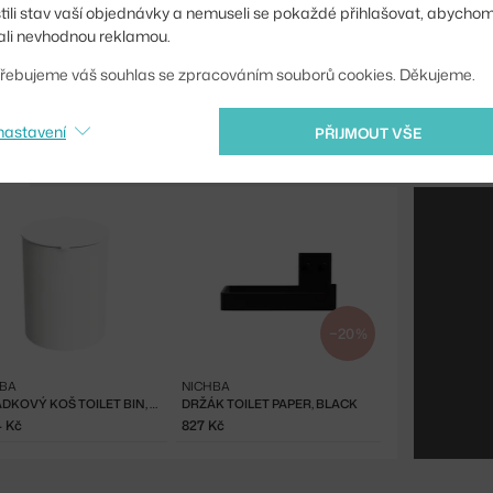
stili stav vaší objednávky a nemuseli se pokaždé přihlašovat, abycho
li nevhodnou reklamou.
řebujeme váš souhlas se zpracováním souborů cookies. Děkujeme.
nastavení
PŘIJMOUT VŠE
−20 %
HBA
NICHBA
ODPADKOVÝ KOŠ TOILET BIN, WHITE
DRŽÁK TOILET PAPER, BLACK
4 Kč
827 Kč