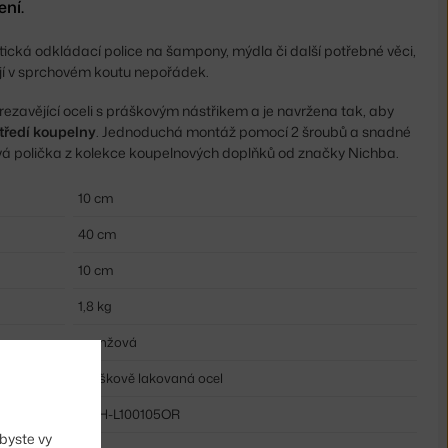
ní.
stická odkládací police na šampony, mýdla či další potřebné věci,
jí v sprchovém koutu nepořádek.
erezavějící oceli s práškovým nástřikem a je navržena tak, aby
tředí koupelny
. Jednoduchá montáž pomocí 2 šroubů a snadné
tylová polička z kolekce koupelnových doplňků od značky Nichba.
10 cm
40 cm
10 cm
1,8 kg
oranžová
práškově lakovaná ocel
NCH-L100105OR
byste vy