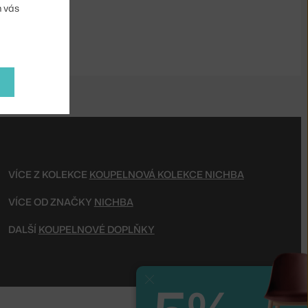
m vás
VÍCE Z KOLEKCE
KOUPELNOVÁ KOLEKCE NICHBA
VÍCE OD ZNAČKY
NICHBA
DALŠÍ
KOUPELNOVÉ DOPLŇKY
Zavřít