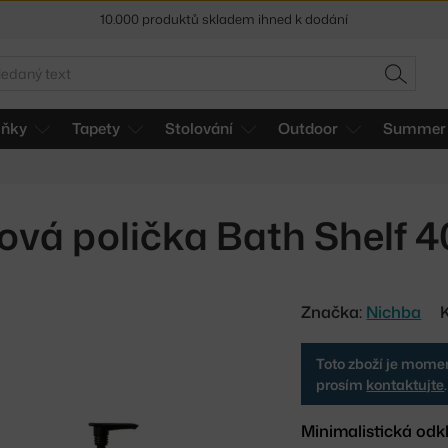
10.000 produktů skladem ihned k dodání
Sleva 5 % pro odběratele
newsletteru
edat
HLEDAT
30 dní na vrácení zboží
lňky
Tapety
Stolování
Outdoor
Summer 
vá polička Bath Shelf 4
Značka:
Nichba
Toto zboží je momen
prosím
kontaktujte
.
Minimalistická odk