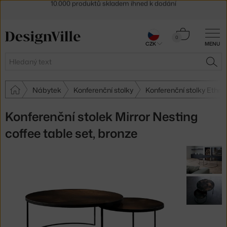
Sleva 5 % pro odběratele
newsletteru
30 dní na vrácení zboží
Košík
0
CZK
MENU
0 Kč
Hledat
HLE
Nábytek
Konferenční stolky
Konferenční stolky Ethnic
Konferenční stolek Mirror Nesting
coffee table set, bronze