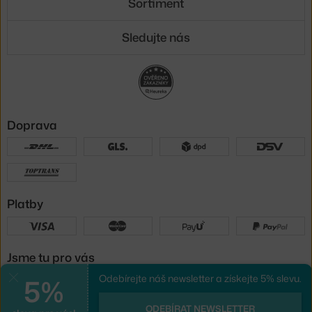
Sortiment
Sledujte nás
Doprava
Platby
Jsme tu pro vás
5%
Odebírejte náš newsletter a získejte 5% slevu.
Zavřít
UX design
a
e-shop na míru
od
ODEBÍRAT NEWSLETTER