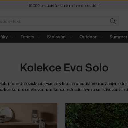
10.000 produktů skladem ihned k dodání
Sleva 5 % pro odběratele
newsletteru
edat
HLEDAT
30 dní na vrácení zboží
lňky
Tapety
Stolování
Outdoor
Summer 
Kolekce Eva Solo
olo přehledně seskupují všechny krásné produktové řady nejen odol
ckou kolekci pro servírování protkanou jednoduchým a sofistikovaných 