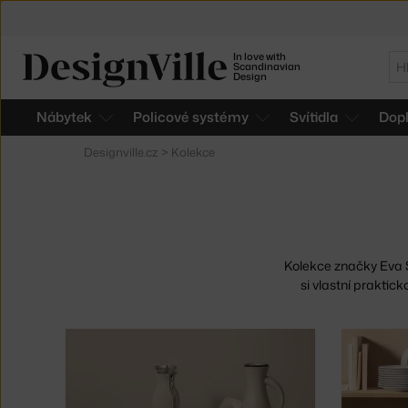
In love with
Hl
Scandinavian
Design
Nábytek
Policové systémy
Svítidla
Dop
Designville.cz
>
Kolekce
Kolekce značky Eva S
si vlastní prakti