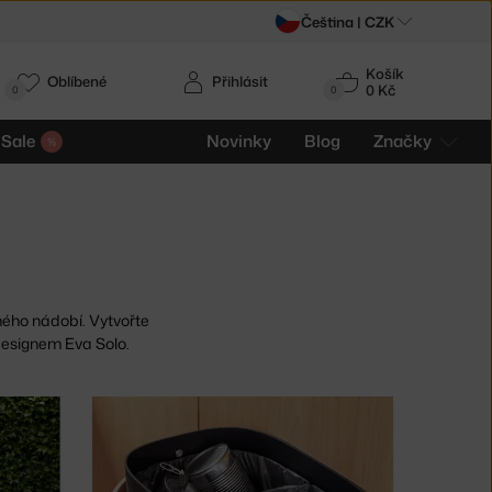
Čeština |
CZK
Košík
Oblíbené
Přihlásit
0 Kč
0
0
Sale
Novinky
Blog
Značky
ného nádobí. Vytvořte
designem Eva Solo.