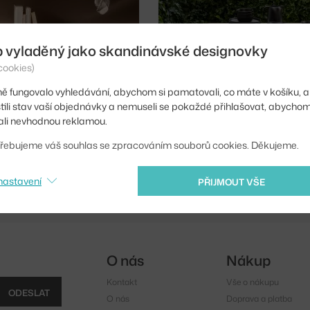
b vyladěný jako skandinávské designovky
cookies)
bí Legio Nova
Nádobí Nordic Kitc
ě fungovalo vyhledávání, abychom si pamatovali, co máte v košíku, a
stili stav vaší objednávky a nemuseli se pokaždé přihlašovat, abycho
li nevhodnou reklamou.
usků
7 kousků
řebujeme váš souhlas se zpracováním souborů cookies. Děkujeme.
nastavení
PŘIJMOUT VŠE
O nás
Nákup
Kontakt
Vše o nákupu
ODESLAT
O nás
Doprava a platba