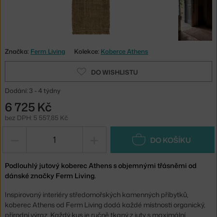
Značka:
Ferm Living
Kolekce:
Koberce Athens
DO WISHLISTU
Dodání: 3 - 4 týdny
6 725 Kč
bez DPH: 5 557,85 Kč
−
+
DO KOŠÍKU
Podlouhlý jutový koberec Athens s objemnými třásněmi od
dánské značky Ferm Living.
Inspirovaný interiéry středomořských kamenných příbytků,
koberec Athens od Ferm Living dodá každé místnosti organický,
přírodní výraz. Každý kus je ručně tkaný z juty s maximální