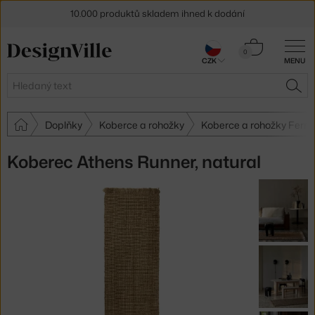
10.000 produktů skladem ihned k dodání
Sleva 5 % pro odběratele
newsletteru
Košík
0
CZK
MENU
0 Kč
30 dní na vrácení zboží
Hledat
HLE
Doplňky
Koberce a rohožky
Koberce a rohožky Ferm 
Koberec Athens Runner, natural