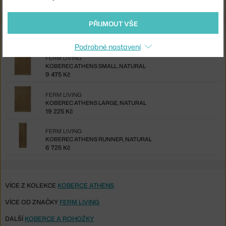
PŘIJMOUT VŠE
Ze stejné kolekce
Podrobné nastavení
FERM LIVING
KOBEREC ATHENS SMALL, NATURAL
9 475 Kč
FERM LIVING
KOBEREC ATHENS LARGE, NATURAL
19 225 Kč
FERM LIVING
KOBEREC ATHENS RUNNER, NATURAL
6 725 Kč
VÍCE Z KOLEKCE
KOBERCE ATHENS
VÍCE OD ZNAČKY
FERM LIVING
DALŠÍ
KOBERCE A ROHOŽKY