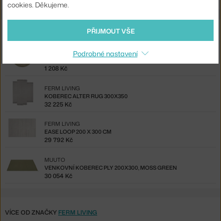
cookies. Děkujeme.
Také by se vám mohlo líbit
PŘIJMOUT VŠE
FERM LIVING
Podrobné nastavení
PODLOŽKA POD STROMEČEK WINTER FOREST, SAGE
1 208 Kč
FERM LIVING
KOBEREC ALTER RUG 300X350
32 225 Kč
FERM LIVING
EASE LOOP 200 X 300 CM
29 792 Kč
MUUTO
VENKOVNÍ KOBEREC PLY 200X300, MOSS GREEN
30 054 Kč
VÍCE OD ZNAČKY
FERM LIVING