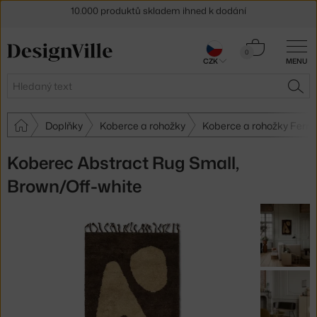
Sleva 5 % pro odběratele
newsletteru
Košík
30 dní na vrácení zboží
0
CZK
MENU
0 Kč
Hledat
HLE
Doplňky
Koberce a rohožky
Koberce a rohožky Ferm 
Koberec Abstract Rug Small,
Brown/Off-white