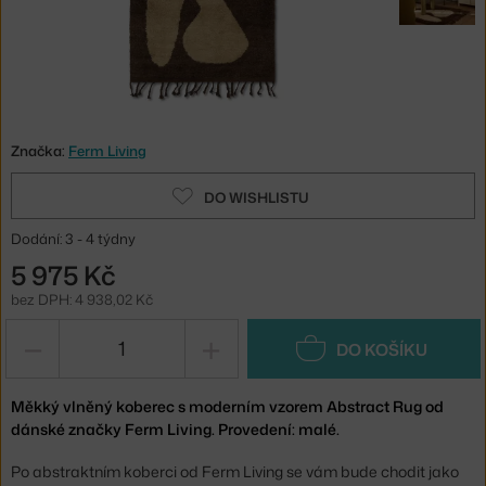
Značka:
Ferm Living
DO WISHLISTU
Dodání: 3 - 4 týdny
5 975 Kč
bez DPH: 4 938,02 Kč
−
+
DO KOŠÍKU
Měkký vlněný koberec s moderním vzorem Abstract Rug od
dánské značky Ferm Living. Provedení: malé.
Po abstraktním koberci od Ferm Living se vám bude chodit jako