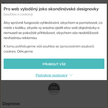
Novinky e-mailem
Pro web vyladěný jako skandinávské designovky
(souhlas s cookies)
ODESLAT
Aby správně fungovalo vyhledávání, abychom si pamatovali, co
Přihlášením souhlasíte se
zpracováním osobních údajů
.
máte v košíku, abyste vy snadno zjistili stav vaší objednávky a
nemuseli se pokaždé přihlašovat, abychom vás neobtěžovali
O nás
nevhodnou reklamou.
K tomu potřebujeme váš souhlas se zpracováním souborů
Nákup
cookies. Děkujeme.
Sortiment
PŘIJMOUT VŠE
Sledujte nás
Podrobné nastavení
Doprava