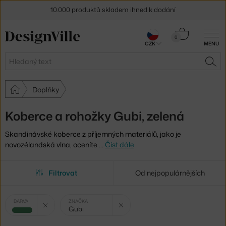
10.000 produktů skladem ihned k dodání
Sleva 5 % pro odběratele
newsletteru
Košík
0
CZK
MENU
0 Kč
30 dní na vrácení zboží
Hledat
HLE
Doplňky
Koberce a rohožky Gubi, zelená
Skandinávské koberce z příjemných materiálů, jako je
novozélandská vlna, oceníte
…
Číst dále
Filtrovat
Od nejpopulárnějších
Vybrané
Zrušit filtr
Zrušit filtr
BARVA
ZNAČKA
Gubi
filtry:
zelená