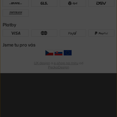
Platby
Jsme tu pro vás
UX design
a
e-shop na míru
od
PeckaDesign