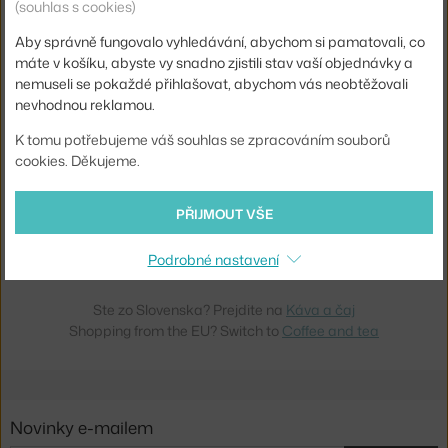
(souhlas s cookies)
3 - 4 týdny
,
1 875 Kč
Skladem 3 ks
,
1 014 Kč
Aby správně fungovalo vyhledávání, abychom si pamatovali, co
máte v košíku, abyste vy snadno zjistili stav vaší objednávky a
nemuseli se pokaždé přihlašovat, abychom vás neobtěžovali
nevhodnou reklamou.
K tomu potřebujeme váš souhlas se zpracováním souborů
cookies. Děkujeme.
PŘIJMOUT VŠE
101 COPENHAGEN
ČAJOVÝ SET NATIVE PRO 2, BIRCH
Skladem 1 ks
,
2 574 Kč
Podrobné nastavení
Ste zo Slovenska? Prejdite na
Káva a čaj
Shopping from the EU? Switch to
Coffee and tea
Novinky e-mailem