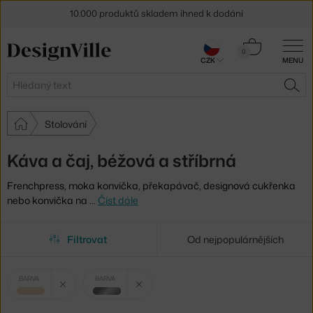
10.000 produktů skladem ihned k dodání
Sleva 5 % pro odběratele
newsletteru
Košík
0
CZK
MENU
0 Kč
30 dní na vrácení zboží
Hledat
HLE
Stolování
Káva a čaj, béžová a stříbrná
Frenchpress, moka konvička, překapávač, designová cukřenka
nebo konvička na
…
Číst dále
Filtrovat
Od nejpopulárnějších
Vybrané
Zrušit filtr
Zrušit filtr
BARVA
BARVA
filtry:
béžová
stříbrná