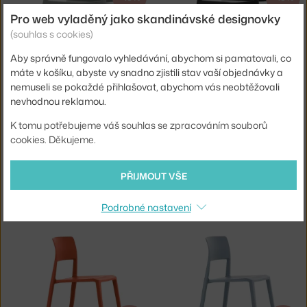
Pro web vyladěný jako skandinávské designovky
VITRA
VITRA
(souhlas s cookies)
ŽIDLE TIP TON RE, DARK GREY
ŽIDLE TIP TON RE, DEEP BLACK
Skladem 3 ks
,
7 846 Kč
Skladem 1 ks
,
7 846 Kč
Aby správně fungovalo vyhledávání, abychom si pamatovali, co
máte v košíku, abyste vy snadno zjistili stav vaší objednávky a
nemuseli se pokaždé přihlašovat, abychom vás neobtěžovali
nevhodnou reklamou.
K tomu potřebujeme váš souhlas se zpracováním souborů
cookies. Děkujeme.
−15 %
−15 %
PŘIJMOUT VŠE
VITRA
VITRA
ŽIDLE TIP TON RE, LIGHT LAVENDER
ŽIDLE TIP TON RE, SOFT GREY
Podrobné nastavení
Skladem 2 ks
,
7 846 Kč
Skladem 1 ks
,
7 846 Kč