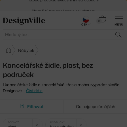
Sleva 5 % pro odběratele
newsletteru
30 dní na vrácení zboží
Košík
0
CZK
MENU
0 Kč
Hledat
HLE
Nábytek
Kancelářské židle, plast, bez
područek
I kancelářské židle a kancelářská křesla mohou vypadat skvěle.
Designové
…
Číst dále
Filtrovat
Od nejpopulárnějších
Vybrané
Zrušit filtr
Zrušit filtr
PODNOŽ
PODRUČKY
plast
bez područek