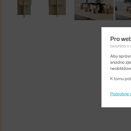
Pro we
(souhlas s 
Aby správn
snadno zji
neobtěžova
K tomu pot
Podrobné 