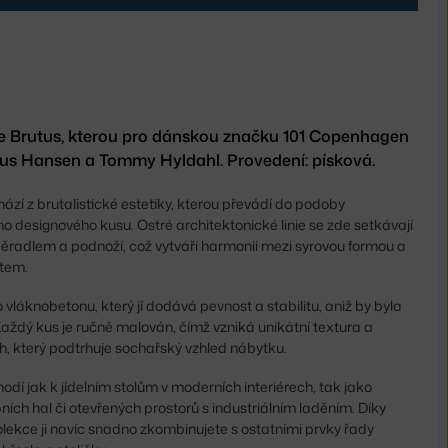
dle Brutus, kterou pro dánskou značku 101 Copenhagen
ofus Hansen a Tommy Hyldahl. Provedení: písková.
chází z brutalistické estetiky, kterou převádí do podoby
ho designového kusu. Ostré architektonické linie se zde setkávají
ěradlem a podnoží, což vytváří harmonii mezi syrovou formou a
tem.
ho vláknobetonu, který jí dodává pevnost a stabilitu, aniž by byla
aždý kus je ručně malován, čímž vzniká unikátní textura a
h, který podtrhuje sochařský vzhled nábytku.
hodí jak k jídelním stolům v moderních interiérech, tak jako
pních hal či otevřených prostorů s industriálním laděním. Díky
lekce ji navíc snadno zkombinujete s ostatními prvky řady