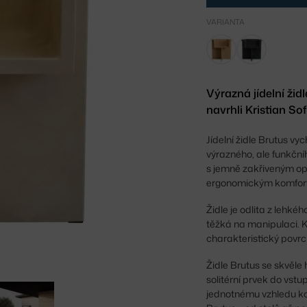
VARIANTA
Výrazná jídelní ži
navrhli Kristian S
Jídelní židle Brutus vy
výrazného, ale funkční
s jemně zakřiveným op
ergonomickým komfor
Židle je odlita z lehké
těžká na manipulaci. K
charakteristický povrc
Židle Brutus se skvěle 
solitérní prvek do vstu
jednotnému vzhledu ko