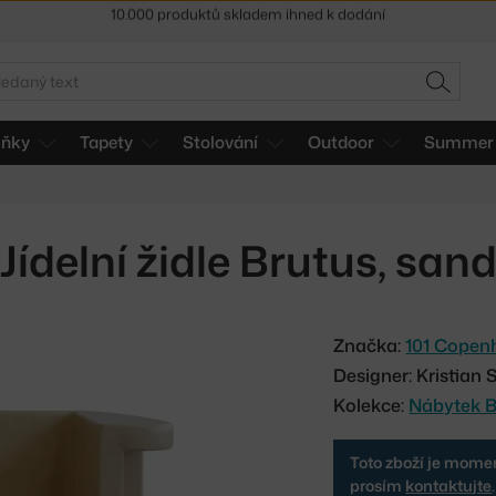
Sleva 5 % pro odběratele
newsletteru
30 dní na vrácení zboží
edat
HLEDAT
lňky
Tapety
Stolování
Outdoor
Summer 
Jídelní židle Brutus, san
Značka:
101 Copen
Designer: Kristia
Kolekce:
Nábytek B
Toto zboží je momen
prosím
kontaktujte
.