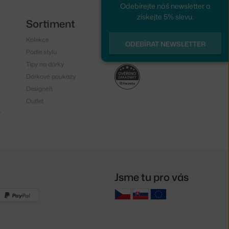
Odebírejte náš newsletter a
získejte 5% slevu.
Sortiment
Sledujte nás
Kolekce
Instagram
ODEBÍRAT NEWSLETTER
Podle stylu
Facebook
Tipy na dárky
Dárkové poukazy
Designéři
Outlet
y
Jsme tu pro vás