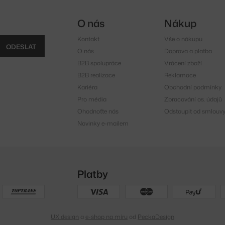
O nás
Nákup
Kontakt
Vše o nákupu
ODESLAT
O nás
Doprava a platba
B2B spolupráce
Vrácení zboží
B2B realizace
Reklamace
Kariéra
Obchodní podmínky
Pro média
Zpracování os. údajů
Ohodnoťte nás
Odstoupit od smlouv
Novinky e-mailem
Platby
UX design
a
e-shop na míru
od
PeckaDesign