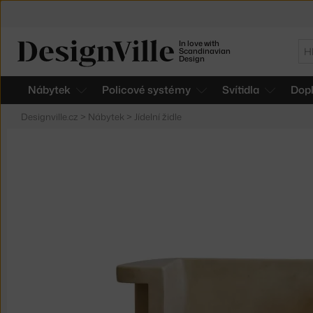
In love with
Hl
Scandinavian
Design
Nábytek
Policové systémy
Svítidla
Dop
Designville.cz
>
Nábytek
>
Jídelní židle