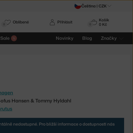
Čeština |
CZK
Košík
Oblíbené
Přihlásit
0 Kč
0
0
Sale
Novinky
Blog
Značky
d
hagen
n Sofus Hansen & Tommy Hyldahl
rutus
tálně nedostupné. Pro bližší informace o dostupnosti nás