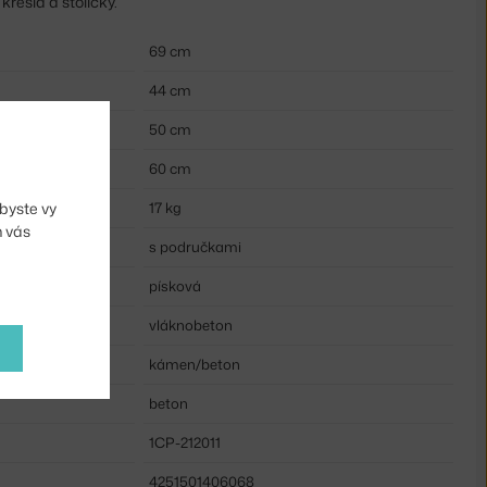
křesla a stoličky.
69 cm
44 cm
50 cm
60 cm
byste vy
17 kg
m vás
s područkami
písková
vláknobeton
kámen/beton
beton
1CP-212011
4251501406068