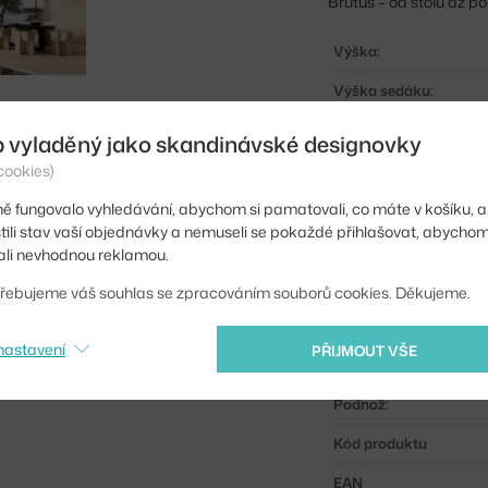
Brutus – od stolů až po 
Výška:
Výška sedáku:
Hloubka:
b vyladěný jako skandinávské designovky
Šířka:
cookies)
ě fungovalo vyhledávání, abychom si pamatovali, co máte v košíku, a
Hmotnost:
stili stav vaší objednávky a nemuseli se pokaždé přihlašovat, abycho
Područky:
li nevhodnou reklamou.
Barva:
řebujeme váš souhlas se zpracováním souborů cookies. Děkujeme.
Materiál:
nastavení
PŘIJMOUT VŠE
Sedák:
Podnož:
Kód produktu
EAN