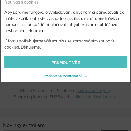
(souhlas s cookies)
3 - 5 týdnů
,
2 766 Kč
3 - 5 týdnů
,
3 646 Kč
Aby správně fungovalo vyhledávání, abychom si pamatovali, co
máte v košíku, abyste vy snadno zjistili stav vaší objednávky a
nemuseli se pokaždé přihlašovat, abychom vás neobtěžovali
nevhodnou reklamou.
K tomu potřebujeme váš souhlas se zpracováním souborů
cookies. Děkujeme.
PŘIJMOUT VŠE
FERM LIVING
TAPETA PARK
Skladem 1 ks
,
1 975 Kč
Podrobné nastavení
Ste zo Slovenska? Prejdite na
Ilustrované tapety
Shopping from the EU? Switch to
Illustrated wallpapers
Novinky e-mailem