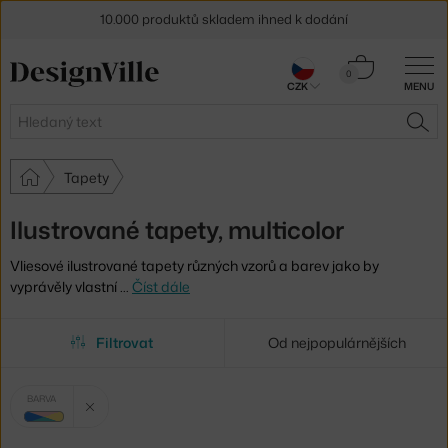
10.000 produktů skladem ihned k dodání
Sleva 5 % pro odběratele
newsletteru
Košík
0
CZK
MENU
0 Kč
30 dní na vrácení zboží
Hledat
HLE
Tapety
Ilustrované tapety, multicolor
Vliesové ilustrované tapety různých vzorů a barev jako by
vyprávěly vlastní
…
Číst dále
Filtrovat
Od nejpopulárnějších
Vybrané
Zrušit filtr
BARVA
filtry:
multicolor