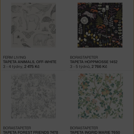
FERM LIVING
BORASTAPETER
TAPETA ANIMALS, OFF-WHITE
TAPETA HOPPMOSSE 1452
3 - 4 týdny
,
2 475 Kč
3 - 5 týdnů
,
2 766 Kč
BORASTAPETER
BORASTAPETER
TAPETA FOREST FRIENDS 7478
TAPETA INGRID MARIE 7650