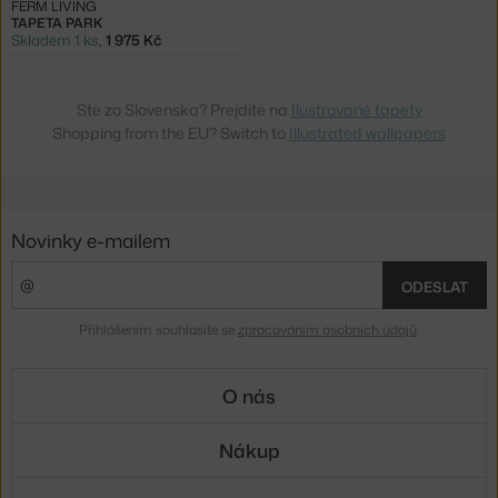
FERM LIVING
TAPETA PARK
Skladem 1 ks
,
1 975 Kč
Ste zo Slovenska? Prejdite na
Ilustrované tapety
Shopping from the EU? Switch to
Illustrated wallpapers
Novinky e-mailem
ODESLAT
Přihlášením souhlasíte se
zpracováním osobních údajů
.
O nás
Nákup