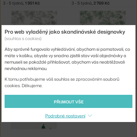
3 - 5 týdnů
,
1 951 Kč
3 - 5 týdnů
,
2 769 Kč
Pro web vyladěný jako skandinávské designovky
(souhlas s cookies)
Aby správně fungovalo vyhledávání, abychom si pamatovali, co
máte v košíku, abyste vy snadno zjistili stav vaší objednávky a
nemuseli se pokaždé přihlašovat, abychom vás neobtěžovali
BORASTAPETER
BORASTAPETER
nevhodnou reklamou.
TAPETA COUNTRYSIDE MORNING 7677
TAPETA COUNTRYSIDE MORNING 7678
3 - 5 týdnů
,
2 766 Kč
3 - 5 týdnů
,
2 766 Kč
K tomu potřebujeme váš souhlas se zpracováním souborů
cookies. Děkujeme.
PŘIJMOUT VŠE
Podrobné nastavení