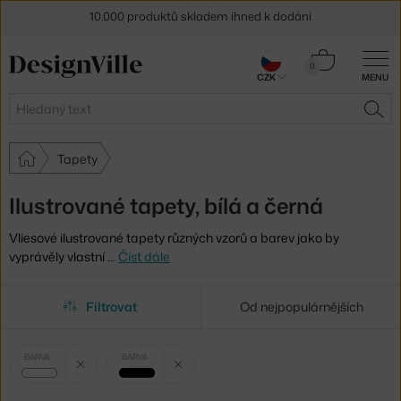
10.000 produktů skladem ihned k dodání
Sleva 5 % pro odběratele
newsletteru
Košík
0
30 dní na vrácení zboží
CZK
MENU
0 Kč
Hledat
HLE
Tapety
Ilustrované tapety, bílá a černá
Vliesové ilustrované tapety různých vzorů a barev jako by
vyprávěly vlastní
…
Číst dále
Filtrovat
Od nejpopulárnějších
Vybrané
Zrušit filtr
Zrušit filtr
BARVA
BARVA
filtry:
bílá
černá