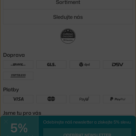
Sortiment
Sledujte nás
Doprava
Platby
Jsme tu pro vás
5%
Odebírejte náš newsletter a získejte 5% slevu.
Zavřít
UX design
a
e-shop na míru
od
ODEBÍRAT NEWSLETTER