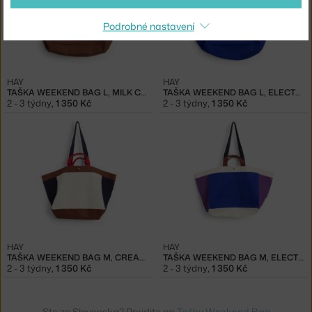
Podrobné nastavení
HAY
HAY
TAŠKA WEEKEND BAG L, MILK CHOCOLATE
TAŠKA WEEKEND BAG L, ELECTRIC BLUE
2 - 3 týdny
,
1 350 Kč
2 - 3 týdny
,
1 350 Kč
HAY
HAY
TAŠKA WEEKEND BAG M, CREAM MULTI
TAŠKA WEEKEND BAG M, ELECTRIC BLUE MULTI
2 - 3 týdny
,
1 350 Kč
2 - 3 týdny
,
1 350 Kč
Ste zo Slovenska? Prejdite na
Tašky Weekend Bag