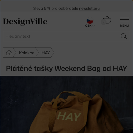
Sleva 5 % pro odběratele
newsletteru
30 dní na vrácení zboží
Košík
0
CZK
MENU
0 Kč
Hledat
HLE
Kolekce
HAY
Plátěné tašky Weekend Bag od HAY