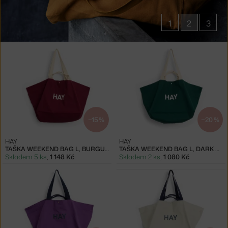
1
2
3
Produkty
v
kolekci
Tašky
Weekend
Bag
−15 %
−20 %
HAY
HAY
TAŠKA WEEKEND BAG L, BURGUNDY
TAŠKA WEEKEND BAG L, DARK GREEN
Skladem 5 ks
,
1 148 Kč
Skladem 2 ks
,
1 080 Kč