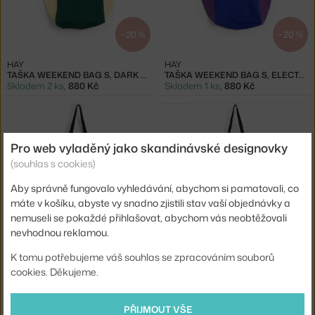
−20 %
−20 %
HAY
HAY
TAŠKA WEEKEND BAG S, DARK GREEN MULTI
TAŠKA WEEKEND BAG S, ELECTRIC BLUE MULTI
Skladem 2 ks
,
880 Kč
Skladem 1 ks
,
880 Kč
Pro web vyladěný jako skandinávské designovky
(souhlas s cookies)
Aby správně fungovalo vyhledávání, abychom si pamatovali, co
−20 %
máte v košíku, abyste vy snadno zjistili stav vaší objednávky a
nemuseli se pokaždé přihlašovat, abychom vás neobtěžovali
HAY
HAY
nevhodnou reklamou.
TAŠKA WEEKEND BAG S, BROWN MULTI
TAŠKA WEEKEND BAG S, MILK CHOCOLATE
Skladem 3 ks
,
880 Kč
Skladem 4 ks
,
870 Kč
K tomu potřebujeme váš souhlas se zpracováním souborů
cookies. Děkujeme.
PŘIJMOUT VŠE