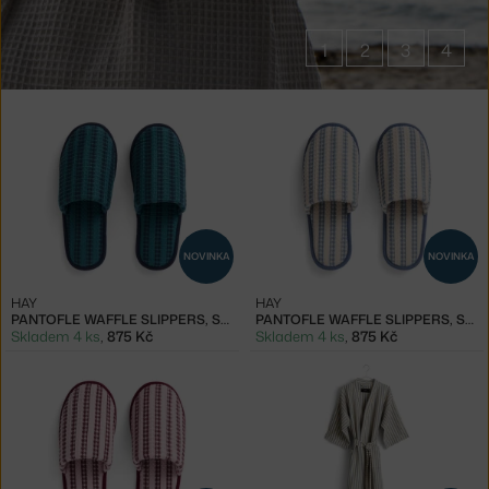
1
2
3
4
Produkty
v
kolekci
Župany
a
pantofle
NOVINKA
NOVINKA
Waffle
HAY
HAY
PANTOFLE WAFFLE SLIPPERS, STRIPE PETROL BLUE
PANTOFLE WAFFLE SLIPPERS, STRIPE DUSTY BLUE
Skladem 4 ks
,
875 Kč
Skladem 4 ks
,
875 Kč