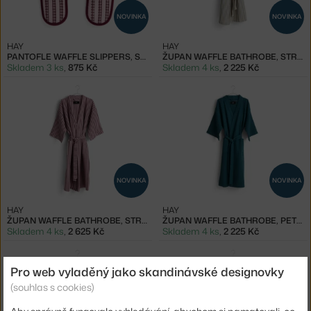
NOVINKA
NOVINKA
HAY
HAY
PANTOFLE WAFFLE SLIPPERS, STRIPE COOL PINK
ŽUPAN WAFFLE BATHROBE, STRIPE DUSTY BLUE
Skladem 3 ks
,
875 Kč
Skladem 4 ks
,
2 225 Kč
NOVINKA
NOVINKA
HAY
HAY
ŽUPAN WAFFLE BATHROBE, STRIPE COOL PINK
ŽUPAN WAFFLE BATHROBE, PETROL BLUE
Skladem 4 ks
,
2 625 Kč
Skladem 4 ks
,
2 225 Kč
Pro web vyladěný jako skandinávské designovky
(souhlas s cookies)