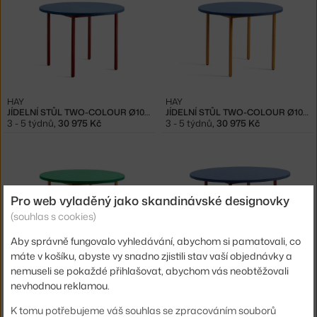
HAY
HAY
JÍDELNÍ STŮL TWO-COLOUR Ø105, MAROON RED/BLUE
JÍDELNÍ STŮL TWO-COLOUR Ø105, OCHRE/BLUE
3 - 5 týdnů
,
30 975 Kč
3 - 5 týdnů
,
30 975 Kč
Pro web vyladěný jako skandinávské designovky
(souhlas s cookies)
Aby správně fungovalo vyhledávání, abychom si pamatovali, co
máte v košíku, abyste vy snadno zjistili stav vaší objednávky a
HAY
HAY
nemuseli se pokaždé přihlašovat, abychom vás neobtěžovali
JÍDELNÍ STŮL TWO-COLOUR Ø105, OCHRE/GREEN MINT
JÍDELNÍ STŮL TWO-COLOUR Ø120, RED/BLUE
nevhodnou reklamou.
3 - 5 týdnů
,
30 975 Kč
3 - 5 týdnů
,
34 725 Kč
K tomu potřebujeme váš souhlas se zpracováním souborů