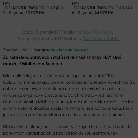
HAY
HAY
JÍDELNÍ STŮL TWO-COLOUR Ø105, OCHRE/LIGHT GREY
JÍDELNÍ STŮL TWO-COLOUR 240 CM, MAROON RED/RED
3 - 5 týdnů
,
30 975 Kč
6 - 8 týdnů
,
44 975 Kč
Ste zo Slovenska? Prejdite na
Stoly Two-Colour
Shopping from the EU? Switch to
Two-Colour Tables
Značka:
HAY
Designer:
Muller Van Severen
Za sérií dvoubarevných stolů od dánské značky HAY stojí
manželé Muller van Severen.
Minimalistický a zároveň hravý design jídelních stolů Two-
Colour harmonicky spojuje dva kontrastní materiály. Povrch stolů s
nohami z ocelových trubek pro optimální pevnost a stabilitu je
vyroben z organicky lakovaného Valchromatu – jedinečného
druhu robustního MDF materiálu, který má certifikaci FSC. Deska
a nohy o stejné tloušťce společně vytvářejí jednotnou siluetu, která
je záměrně narušována kontrastní dvoubarevnou kombinací.
Stolky Two-Colour jsou k dispozici v různých tvarech, velikostech i
barevných kombinacích a hodí se jak do soukromých, tak