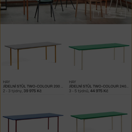
1
2
3
Produkty
v
kolekci
Stoly
Two-
Colour
HAY
HAY
JÍDELNÍ STŮL TWO-COLOUR 200 CM, OCHRE/LIGHT GREY
JÍDELNÍ STŮL TWO-COLOUR 240 CM, IVORY/GREEN MINT
2 - 3 týdny
,
39 975 Kč
3 - 5 týdnů
,
44 975 Kč