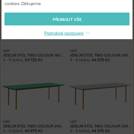
cookies. Děkujeme.
PŘIJMOUT VŠE
Podrobné nastavení
HAY
HAY
JÍDELNÍ STŮL TWO-COLOUR 160 CM, IVORY/GREEN
JÍDELNÍ STŮL TWO-COLOUR 240 CM, OCHRE/BLUE
3 - 5 týdnů
,
34 725 Kč
3 - 5 týdnů
,
44 975 Kč
HAY
HAY
JÍDELNÍ STŮL TWO-COLOUR 240 CM, OCHRE/GREEN
JÍDELNÍ STŮL TWO-COLOUR 240 CM, OCHRE/LIGHT GREY
3 - 5 týdnů
,
44 975 Kč
3 - 5 týdnů
,
44 975 Kč