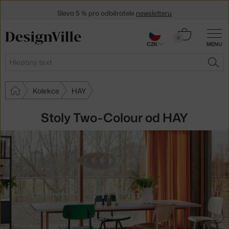
Sleva 5 % pro odběratele
newsletteru
30 dní na vrácení zboží
Košík
0
CZK
MENU
0 Kč
Hledat
HLE
Kolekce
HAY
Stoly Two-Colour od HAY