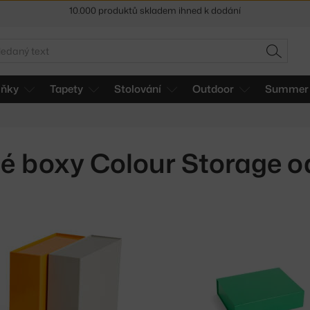
Sleva 5 % pro odběratele
newsletteru
30 dní na vrácení zboží
edat
HLEDAT
lňky
Tapety
Stolování
Outdoor
Summer 
é boxy Colour Storage 