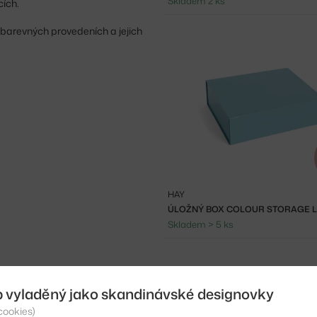
Skladem 2 ks
cích.
a barevných provedeních a jejich
HAY
Skladem > 5 ks
b vyladěný jako skandinávské designovky
cookies)