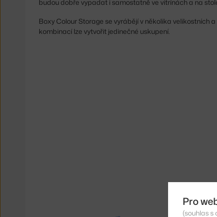
budou dobře vypadat i samostatně ve vitrínách a na stol
Boxy Colour Storage se vyrábějí v několika velikostních 
kombinací lze vytvořit jedinečné uskupení.
Pro we
(souhlas s 