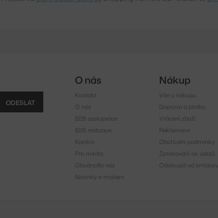
O nás
Nákup
Kontakt
Vše o nákupu
ODESLAT
O nás
Doprava a platba
B2B spolupráce
Vrácení zboží
B2B realizace
Reklamace
Kariéra
Obchodní podmínky
Pro média
Zpracování os. údajů
Ohodnoťte nás
Odstoupit od smlouv
Novinky e-mailem