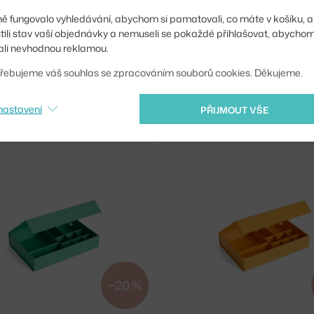
ě fungovalo vyhledávání, abychom si pamatovali, co máte v košíku, a
stili stav vaší objednávky a nemuseli se pokaždé přihlašovat, abycho
li nevhodnou reklamou.
−20 %
řebujeme váš souhlas se zpracováním souborů cookies. Děkujeme.
HAY
nastavení
PŘIJMOUT VŠE
ÚLOŽNÝ BOX COLOUR STORAGE XS, EMERALD GREEN
 5 ks
240 Kč
Skladem > 5 ks
−20 %