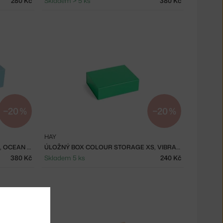
280 Kč
Skladem > 5 ks
380 Kč
−20 %
−20 %
HAY
ÚLOŽNÝ BOX COLOUR STORAGE L, OCEAN BLUE
ÚLOŽNÝ BOX COLOUR STORAGE XS, VIBRANT GREEN
380 Kč
Skladem 5 ks
240 Kč