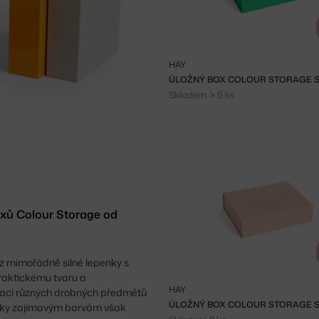
HAY
Skladem > 5 ks
1
2
3
oxů Colour Storage od
z mimořádně silné lepenky s
praktickému tvaru a
HAY
zaci různých drobných předmětů
díky zajímavým barvám však