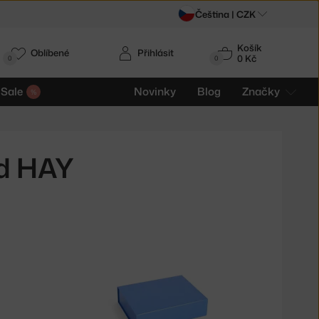
Čeština |
CZK
Košík
Oblíbené
Přihlásit
0 Kč
0
0
Sale
Novinky
Blog
Značky
od HAY