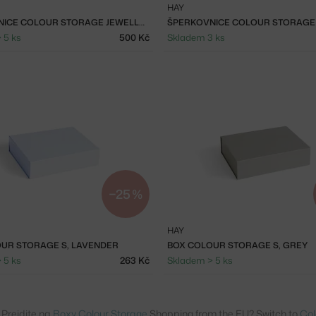
HAY
ŠPERKOVNICE COLOUR STORAGE JEWELLERY BOX, EMERALD GREEN
 5 ks
500 Kč
Skladem 3 ks
−25 %
HAY
UR STORAGE S, LAVENDER
BOX COLOUR STORAGE S, GREY
 5 ks
263 Kč
Skladem > 5 ks
 Prejdite na
Boxy Colour Storage
Shopping from the EU? Switch to
Col