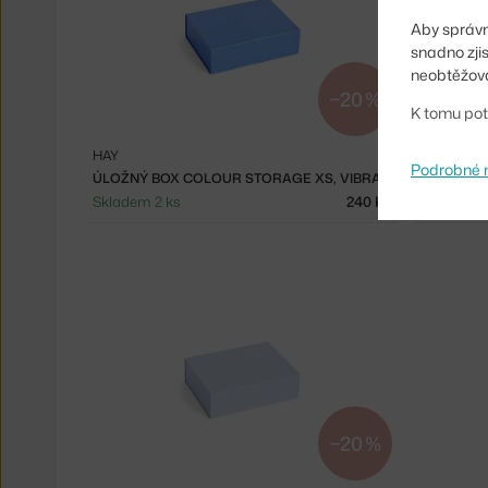
Aby správn
snadno zji
neobtěžova
−20 %
K tomu pot
HAY
HAY
Podrobné 
ÚLOŽNÝ BOX COLOUR STORAGE XS, VIBRANT BLUE
Skladem 2 ks
240 Kč
Skladem >
−20 %