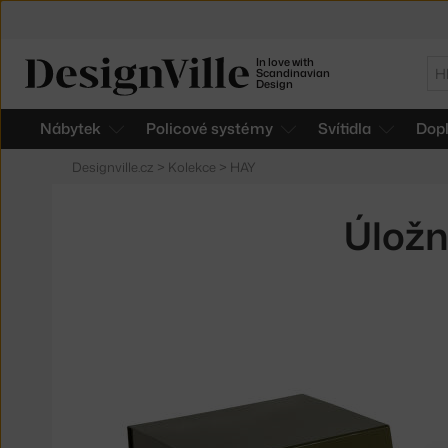
In love with
Hl
Scandinavian
Design
Nábytek
Policové systémy
Svítidla
Dop
Designville.cz
>
Kolekce
>
HAY
Úložn
Produkty
v
kolekci
Boxy
Colour