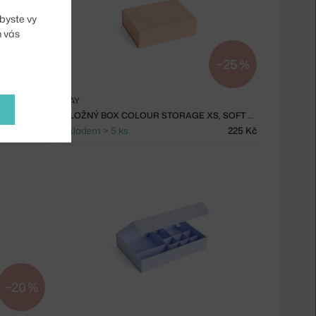
byste vy
m vás
−20 %
−25 %
HAY
ÚLOŽNÝ BOX COLOUR STORAGE XS, EGG YOLK
ÚLOŽNÝ BOX COLOUR STORAGE XS, SOFT PINK
240 Kč
Skladem > 5 ks
225 Kč
−20 %