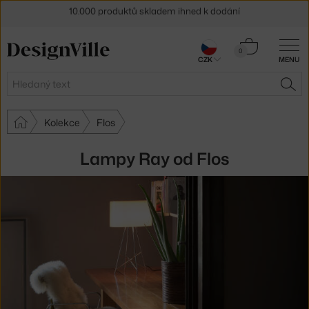
Sleva 5 % pro odběratele
newsletteru
Košík
0
30 dní na vrácení zboží
CZK
MENU
0 Kč
Hledat
HLE
Kolekce
Flos
Lampy Ray od Flos