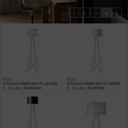
1
2
3
4
5
Produkty
v
kolekci
Lampy
Ray
FLOS
FLOS
STOJACÍ LAMPA RAY F2, GLASS
STOJACÍ LAMPA RAY F2, WHITE
3 - 5 týdnů
,
39 658 Kč
3 - 5 týdnů
,
34 727 Kč