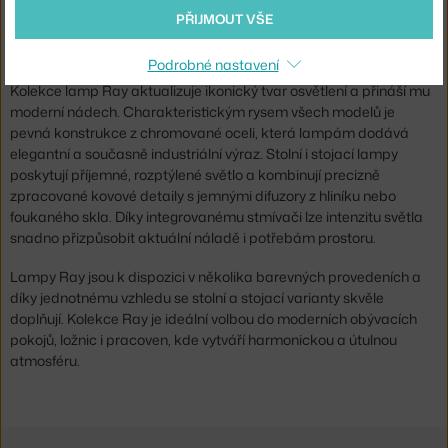
Značka:
Flos
Designer: Rodolfo Dordoni
PŘIJMOUT VŠE
Kolekce zajímavých stolních a stojacích lamp Ray, které pro
italskou značku Flos navrhnul designér Rodolfo Dordoni.
Podrobné nastavení
Kolekce lamp Ray aktualizuje ikonický tvar osvětlení a přináší mu
moderní nádech. Charakteristickým rysem všech modelů je
pevná konstrukce z chromované oceli, která lampám dodává
elegantní a současně industriální výraz. Stolní i stojací lampy
poskytují příjemné, rozptýlené světlo a kombinují precizně
zpracované kovové detaily s jemnými difuzory z hliníku nebo
foukaného skla. Díky integrovanému stmívači lze intenzitu světla
snadno přizpůsobit aktuální náladě i potřebám prostoru.
Lampy Ray jsou k dispozici v několika barevných provedeních a
díky jednotnému vzhledu se stolní a stojací varianty skvěle
doplňují. Kolekce Ray je ideální volbou do moderních obývacích
pokojů, ložnic i pracoven, kde vytváří harmonickou a útulnou
atmosféru.