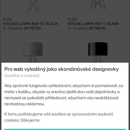
FLOS
FLOS
STOJACÍ LAMPA RAY F2, BLACK
STOLNÍ LAMPA RAY T, GLASS
3 - 5 týdnů
,
34 727 Kč
3 - 5 týdnů
,
29 766 Kč
Pro web vyladěný jako skandinávské designovky
(souhlas s cookies)
Aby správně fungovalo vyhledávání, abychom si pamatovali, co
FLOS
FLOS
máte v košíku, abyste vy snadno zjistili stav vaší objednávky a
STOLNÍ LAMPA RAY T, WHITE
STOLNÍ LAMPA RAY T, BLACK
3 - 5 týdnů
,
22 809 Kč
3 - 5 týdnů
,
22 809 Kč
nemuseli se pokaždé přihlašovat, abychom vás neobtěžovali
nevhodnou reklamou.
K tomu potřebujeme váš souhlas se zpracováním souborů
Ste zo Slovenska? Prejdite na
Lampy Ray
cookies. Děkujeme.
Shopping from the EU? Switch to
Ray Lamps