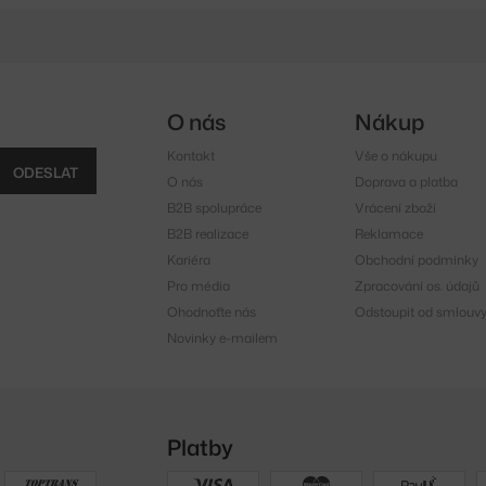
O nás
Nákup
Kontakt
Vše o nákupu
ODESLAT
O nás
Doprava a platba
B2B spolupráce
Vrácení zboží
B2B realizace
Reklamace
Kariéra
Obchodní podmínky
Pro média
Zpracování os. údajů
Ohodnoťte nás
Odstoupit od smlouv
Novinky e-mailem
Platby