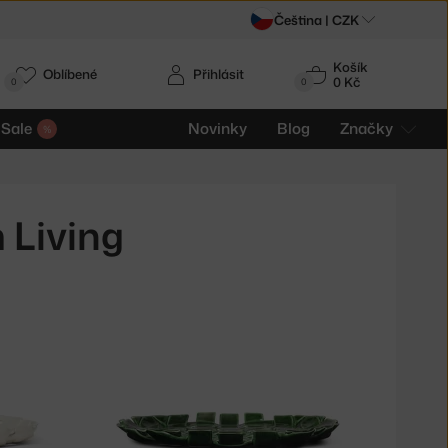
Čeština |
CZK
Košík
Oblíbené
Přihlásit
0 Kč
0
0
Sale
Novinky
Blog
Značky
 Living