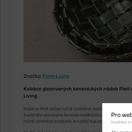
Značka:
Ferm Living
Kolekce glazovaných keramických nádob Plait
Living.
Kolekce Plait nabízí ručně vyráběné doplňky z glazované 
Pro we
tradičního dánského řemesla košíkářství a připodobňují 
ručně vyráběné produkty, je každý kus jedinečný i se svý
(souhlas s 