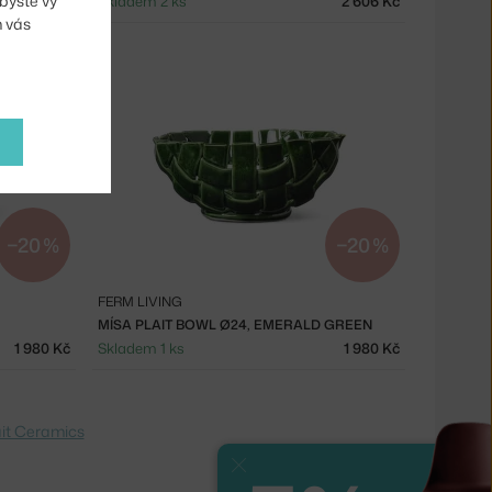
byste vy
2 954 Kč
Skladem 2 ks
2 606 Kč
m vás
−20 %
−20 %
FERM LIVING
MÍSA PLAIT BOWL Ø24, EMERALD GREEN
1 980 Kč
Skladem 1 ks
1 980 Kč
ait Ceramics
Zavřít