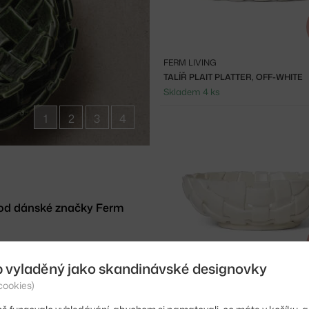
FERM LIVING
TALÍŘ PLAIT PLATTER, OFF-WHITE
Skladem 4 ks
1
2
3
4
 od dánské značky Ferm
keramiky, které vycházejí z
b vyladěný jako skandinávské designovky
tkané nádoby. Tím, že se jedná o
FERM LIVING
mi odchylkami.
cookies)
MÍSA PLAIT BOWL Ø30, OFF-WHITE