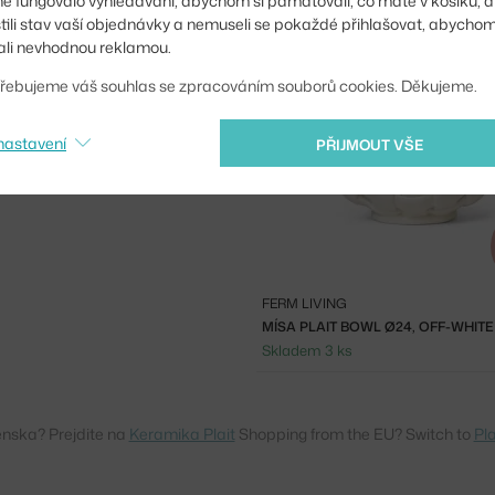
ě fungovalo vyhledávání, abychom si pamatovali, co máte v košíku, a
 velikostech a barevných
Skladem 1 ks
stili stav vaší objednávky a nemuseli se pokaždé přihlašovat, abycho
jako mísu na ovoce a chleba
li nevhodnou reklamou.
řebujeme váš souhlas se zpracováním souborů cookies. Děkujeme.
nastavení
PŘIJMOUT VŠE
FERM LIVING
MÍSA PLAIT BOWL Ø24, OFF-WHITE
Skladem 3 ks
enska? Prejdite na
Keramika Plait
Shopping from the EU? Switch to
Pl