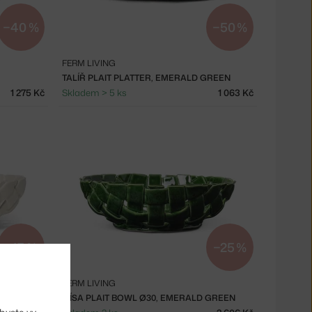
−40 %
−50 %
FERM LIVING
TALÍŘ PLAIT PLATTER, EMERALD GREEN
1 275 Kč
Skladem > 5 ks
1 063 Kč
−15 %
−25 %
FERM LIVING
MÍSA PLAIT BOWL Ø30, EMERALD GREEN