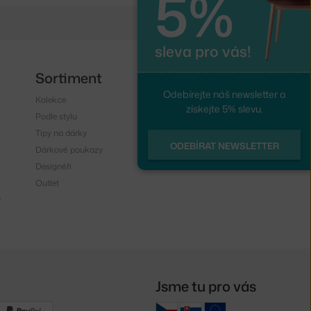
5%
sleva pro vás!
Sortiment
Sledujte nás
Odebírejte náš newsletter a
Kolekce
Instagram
získejte 5% slevu.
Podle stylu
Facebook
Tipy na dárky
ODEBÍRAT NEWSLETTER
Dárkové poukazy
Designéři
Outlet
y
Jsme tu pro vás