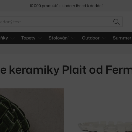
10.000 produktů skladem ihned k dodání
Sleva 5 % pro odběratele
newsletteru
edat
HLEDAT
30 dní na vrácení zboží
lňky
Tapety
Stolování
Outdoor
Summer 
e keramiky Plait od Ferm