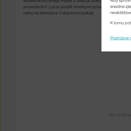
Aby správn
Multifunkční design misek a talířů je dostupný v několika
snadno zji
provedeních. Lze je použít mnohými způsoby, například 
neobtěžova
nebo na dekorace v obývacím pokoji.
K tomu pot
Podrobné 
Ste zo Slov