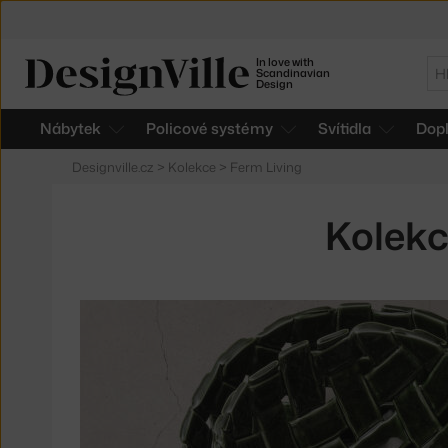
In love with
Hl
Scandinavian
Design
Nábytek
Policové systémy
Svítidla
Dop
Designville.cz
>
Kolekce
>
Ferm Living
Kolekc
Produkty
v
kolekci
Keramika
Plait