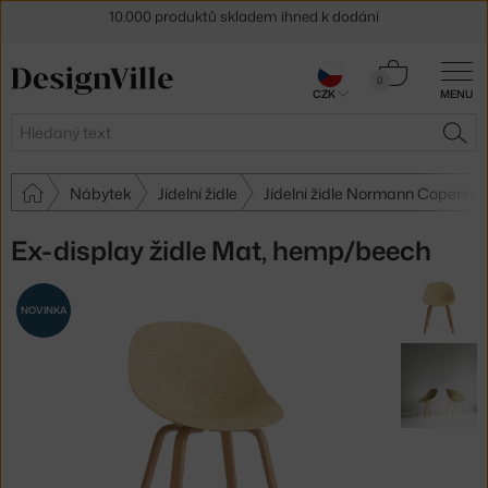
Sleva 5 % pro odběratele
newsletteru
Košík
30 dní na vrácení zboží
0
CZK
MENU
0 Kč
Hledat
HLE
Nábytek
Jídelní židle
Jídelní židle Normann Copenha
Ex-display židle Mat, hemp/beech
NOVINKA