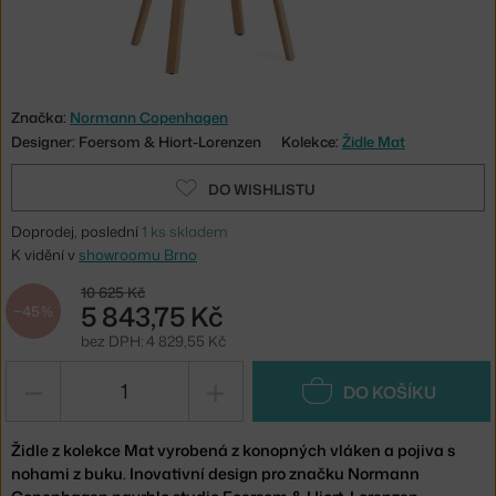
Značka:
Normann Copenhagen
Designer: Foersom & Hiort-Lorenzen
Kolekce:
Židle Mat
DO WISHLISTU
Doprodej, poslední
1 ks skladem
K vidění v
showroomu Brno
10 625 Kč
5 843,75 Kč
−45 %
bez DPH: 4 829,55 Kč
−
+
DO KOŠÍKU
Židle z kolekce Mat vyrobená z konopných vláken a pojiva s
nohami z buku. Inovativní design pro značku Normann