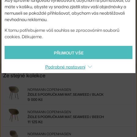
Aby správně fungovalo vyhledávání, abychom si pamatovali, co
Barva:
béžová, krémová
máte v košíku, abyste vy snadno zjistili stav vaší objednávky a
Materiál:
konopné vlákno, bukové dřevo
nemuseli se pokaždé přihlašovat, abychom vás neobtěžovali
nevhodnou reklamou.
Podnož:
dřevo
K tomu potřebujeme váš souhlas se zpracováním souborů
Kód produktu
NCP-609201-EX
cookies. Děkujeme.
Ste zo Slovenska? Prejdite na
Ex-display Stolička Mat,
hemp/beech
PŘIJMOUT VŠE
Podrobné nastavení
Ze stejné kolekce
NORMANN COPENHAGEN
ŽIDLE S PODRUČKAMI MAT, SEAWEED / BLACK
9 000 Kč
NORMANN COPENHAGEN
ŽIDLE S PODRUČKAMI MAT, SEAWEED / BEECH
11 125 Kč
NORMANN COPENHAGEN