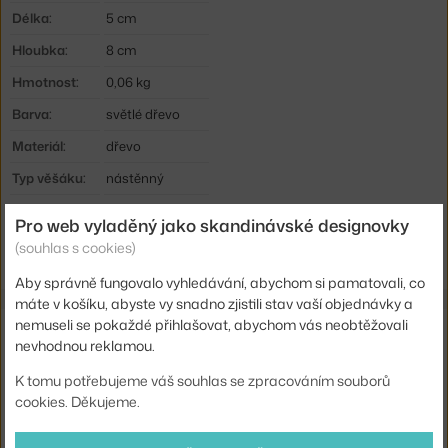
Délka:
5 cm
Hloubka:
8 cm
Hmotnost:
0,06 kg
Barva:
světlé dřevo
Materiál:
dřevo
Typ věšáku:
nástěnný
Kód produktu
NCP-331540
Pro web vyladěný jako skandinávské designovky
EAN
5707434056560
(souhlas s cookies)
Aby správně fungovalo vyhledávání, abychom si pamatovali, co
máte v košíku, abyste vy snadno zjistili stav vaší objednávky a
nemuseli se pokaždé přihlašovat, abychom vás neobtěžovali
Ze stejné kolekce
nevhodnou reklamou.
NORMANN COPENHAGEN
K tomu potřebujeme váš souhlas se zpracováním souborů
VĚŠÁKY DROPIT LARGE, WALNUT
cookies. Děkujeme.
1 500 Kč