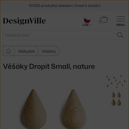
10.000 produktů skladem ihned k dodání
Sleva 5 % pro odběratele
newsletteru
Košík
0
CZK
MENU
0 Kč
30 dní na vrácení zboží
Hledat
HLE
Nábytek
Věšáky
Věšáky Dropit Small, nature