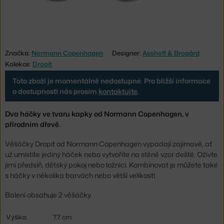
Značka:
Normann Copenhagen
Designer:
Asshoff & Brogård
Kolekce:
Dropit
Toto zboží je momentálně nedostupné. Pro bližší informace
o dostupnosti nás prosím
kontaktujte
.
Dva háčky ve tvaru kapky od Normann Copenhagen, v
přírodním dřevě.
Věšáčky Dropit od Normann Copenhagen vypadají zajímavě, ať
už umístíte jediný háček nebo vytvoříte na stěně vzor deště. Oživte
jimi předsíň, dětský pokoj nebo ložnici. Kombinovat je můžete také
s háčky v několika barvách nebo větší velikosti.
Balení obsahuje 2 věšáčky.
Výška:
7,7 cm