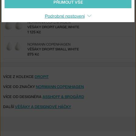
NORMANN COPENHAGEN
PŘIJMOUT VŠE
VĚŠÁKY DROPIT LARGE, NATURE
844 Kč
Podrobné nastavení
NORMANN COPENHAGEN
VĚŠÁKY DROPIT LARGE, WHITE
1 125 Kč
NORMANN COPENHAGEN
VĚŠÁKY DROPIT SMALL, WHITE
875 Kč
VÍCE Z KOLEKCE
DROPIT
VÍCE OD ZNAČKY
NORMANN COPENHAGEN
VÍCE OD DESIGNÉRA
ASSHOFF & BROGÅRD
DALŠÍ
VĚŠÁKY A DESIGNOVÉ HÁČKY