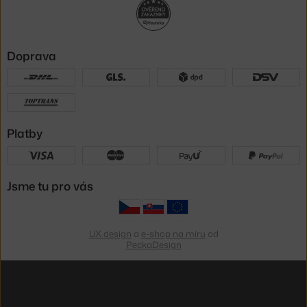
Doprava
Platby
Jsme tu pro vás
UX design
a
e-shop na míru
od
PeckaDesign