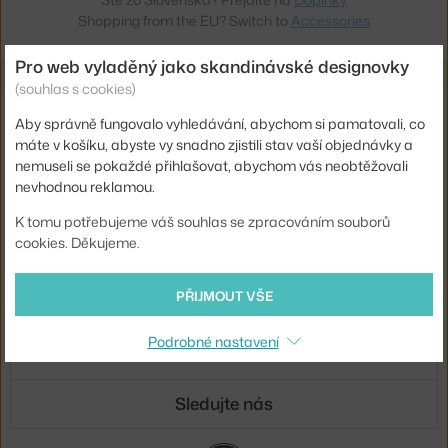
Shopping from the EU? Switch to
Accessories
Pro web vyladěný jako skandinávské designovky
(souhlas s cookies)
Novinky e-mailem
Aby správně fungovalo vyhledávání, abychom si pamatovali, co
máte v košíku, abyste vy snadno zjistili stav vaší objednávky a
ODESLAT
nemuseli se pokaždé přihlašovat, abychom vás neobtěžovali
nevhodnou reklamou.
Přihlášením souhlasíte se
zpracováním osobních údajů
.
K tomu potřebujeme váš souhlas se zpracováním souborů
cookies. Děkujeme.
O nás
PŘIJMOUT VŠE
Nákup
Podrobné nastavení
Sortiment
Sledujte nás