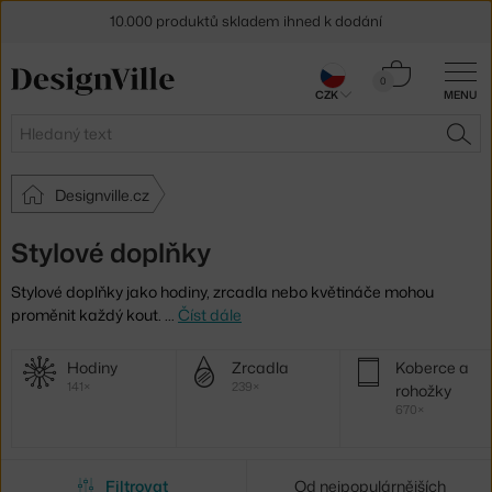
10.000 produktů skladem ihned k dodání
Sleva 5 % pro odběratele
newsletteru
Košík
0
CZK
MENU
0 Kč
30 dní na vrácení zboží
Hledat
HLE
Designville.cz
Stylové doplňky
Stylové doplňky jako hodiny, zrcadla nebo květináče mohou
proměnit každý kout.
…
Číst dále
Další
Hodiny
Zrcadla
Koberce a
kategorie
141×
239×
rohožky
670×
Filtrovat
Od nejpopulárnějších