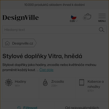
10.000 produktů skladem ihned k dodání
Sleva 5 % pro odběratele
newsletteru
Košík
0
CZK
MENU
0 Kč
30 dní na vrácení zboží
Hledat
HLE
Designville.cz
Stylové doplňky Vitra, hnědá
Stylové doplňky jako hodiny, zrcadla nebo květináče mohou
proměnit každý kout.
…
Číst dále
Další
Hodiny
Zrcadla
Koberce a
kategorie
141×
239×
rohožky
670×
Filtrovat
Od nejpopulárnějších