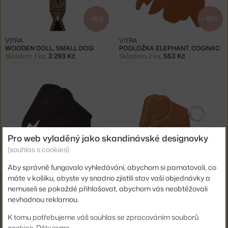
−15 %
−15 %
VITRA
VITRA
WOODEN DOLL, SMALL DOG
PODLOŽKA ELEPHANT, COGNAC
Skladem 1 ks
,
3 293 Kč
Skladem 2 ks
,
553 Kč
Pro web vyladěný jako skandinávské designovky
−15 %
−15 %
(souhlas s cookies)
VITRA
VITRA
Aby správně fungovalo vyhledávání, abychom si pamatovali, co
PODLOŽKA ELEPHANT, CHOCOLATE
PŘÍVĚSEK ELEPHANT, COGNAC
Skladem 2 ks
,
553 Kč
Skladem > 5 ks
,
420 Kč
máte v košíku, abyste vy snadno zjistili stav vaší objednávky a
nemuseli se pokaždé přihlašovat, abychom vás neobtěžovali
nevhodnou reklamou.
K tomu potřebujeme váš souhlas se zpracováním souborů
cookies. Děkujeme.