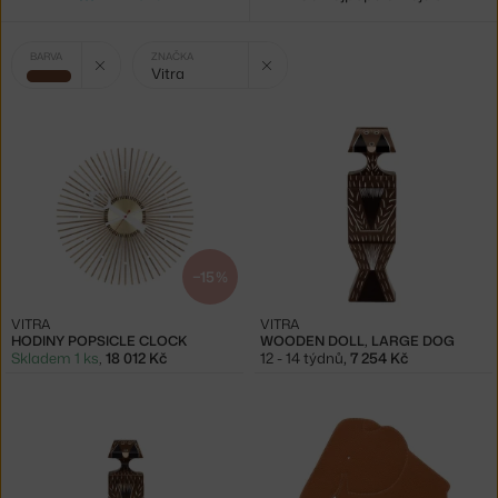
Vybrané
Zrušit filtr
Zrušit filtr
BARVA
ZNAČKA
Vitra
filtry:
hnědá
−15 %
VITRA
VITRA
HODINY POPSICLE CLOCK
WOODEN DOLL, LARGE DOG
Skladem 1 ks
,
18 012 Kč
12 - 14 týdnů
,
7 254 Kč