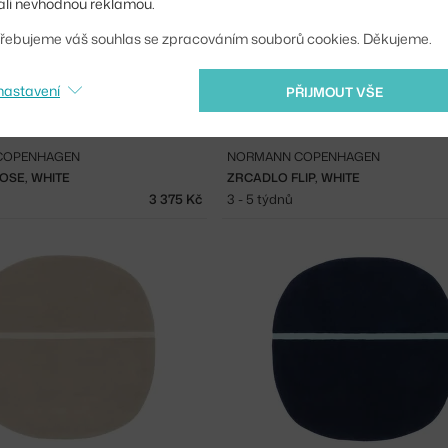
li nevhodnou reklamou.
řebujeme váš souhlas se zpracováním souborů cookies. Děkujeme.
nastavení
PŘIJMOUT VŠE
COPENHAGEN
NORMANN COPENHAGEN
OSE, WHITE
ZRCADLO FLIP, WHITE
3 375 Kč
3 - 5 týdnů