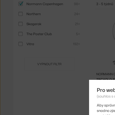
Normann Copenhagen
98×
3 - 5 týdnů
Northern
24×
Skagerak
21×
The Poster Club
5×
Vitra
192×
VYPNOUT FILTR
NORMANN 
ZRCADLO FL
Skladem > 
Pro we
(souhlas s 
Aby správn
snadno zji