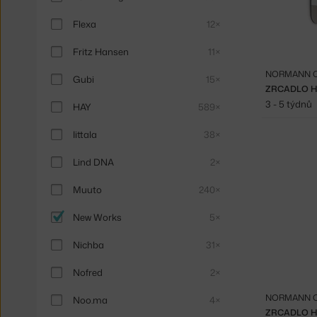
Flexa
12×
Fritz Hansen
11×
NORMANN 
Gubi
15×
ZRCADLO H
3 - 5 týdnů
HAY
589×
Iittala
38×
Lind DNA
2×
Muuto
240×
New Works
5×
Nichba
31×
Nofred
2×
NORMANN 
Noo.ma
4×
ZRCADLO H