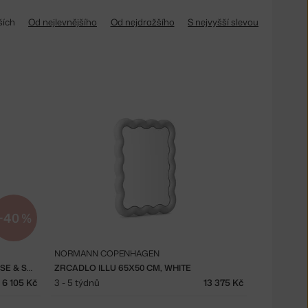
ších
Od nejlevnějšího
Od nejdražšího
S nejvyšší slevou
−40 %
NORMANN COPENHAGEN
EX-DISPLAY NÁSTĚNNÉ ZRCADLO RISE & SHINE, BURNED OAK
ZRCADLO ILLU 65X50 CM, WHITE
6 105 Kč
3 - 5 týdnů
13 375 Kč