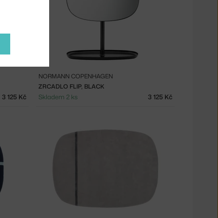
NORMANN COPENHAGEN
ZRCADLO FLIP, BLACK
3 125 Kč
Skladem 2 ks
3 125 Kč