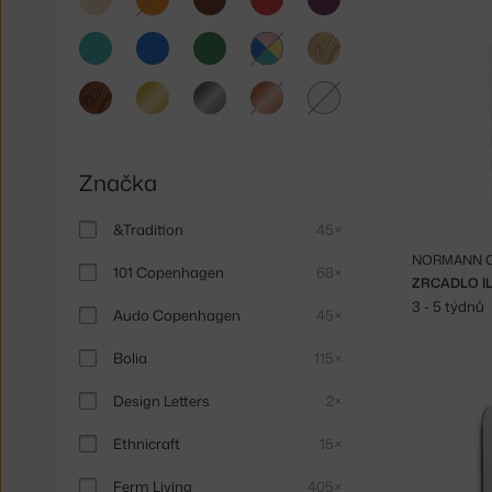
tyrkysová
modrá
zelená
světlé
dřevo
multicolor
tmavé
zlatá
stříbrná
měděná
čirá
dřevo
Značka
&Tradition
45×
NORMANN 
101 Copenhagen
68×
ZRCADLO IL
3 - 5 týdnů
Audo Copenhagen
45×
Bolia
115×
Design Letters
2×
Ethnicraft
15×
Ferm Living
405×