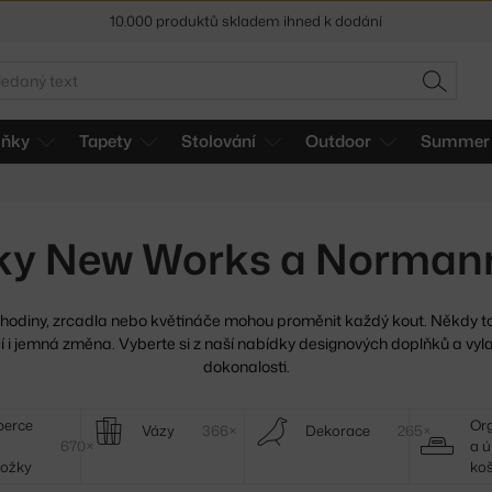
Sleva 5 % pro odběratele
newsletteru
30 dní na vrácení zboží
edat
HLEDAT
lňky
Tapety
Stolování
Outdoor
Summer 
ňky New Works a Norma
 hodiny, zrcadla nebo květináče mohou proměnit každý kout.
Někdy to
í i jemná změna. Vyberte si z naší nabídky designových doplňků a vylaď
dokonalosti.
berce
Org
Vázy
366×
Dekorace
265×
670×
a ú
hožky
ko