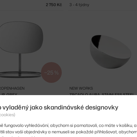
2 750 Kč
3 - 4 týdny
−25 %
COPENHAGEN
NEW WORKS
IP, GREY
ZRCADLO AURA, STAINLESS STEEL
5 ks
2 344 Kč
Skladem 1 ks
b vyladěný jako skandinávské designovky
cookies)
ě fungovalo vyhledávání, abychom si pamatovali, co máte v košíku, a
stili stav vaší objednávky a nemuseli se pokaždé přihlašovat, abycho