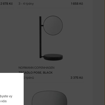
2 678 Kč
3 - 4 týdny
1 658 Kč
NORMANN COPENHAGEN
ZRCADLO POSE, BLACK
2 678 Kč
3 - 5 týdnů
3 375 Kč
byste vy
m vás