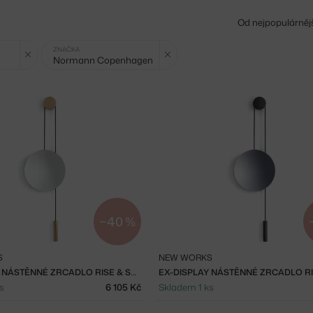
Od nejpopulárněj
Zrušit filtr
Zrušit filtr
ZNAČKA
Normann Copenhagen
−40 %
S
NEW WORKS
EX-DISPLAY NÁSTĚNNÉ ZRCADLO RISE & SHINE, NATURAL OAK
s
6 105 Kč
Skladem 1 ks