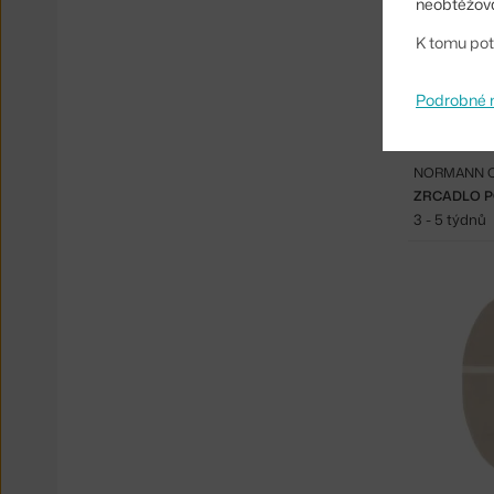
neobtěžova
K tomu pot
Podrobné 
NORMANN 
ZRCADLO P
3 - 5 týdnů