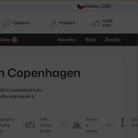
Čeština |
CZK
Košík
Oblíbené
Přihlásit
0 Kč
0
0
Sale
Novinky
Blog
Značky
nn Copenhagen
tiž k pozvednutí bytu
te svůj interiér k
anizéry
HAY
Svícny
Do
ložné
550×
Colour
181×
a
367×
pr
še
Crate
svíčky