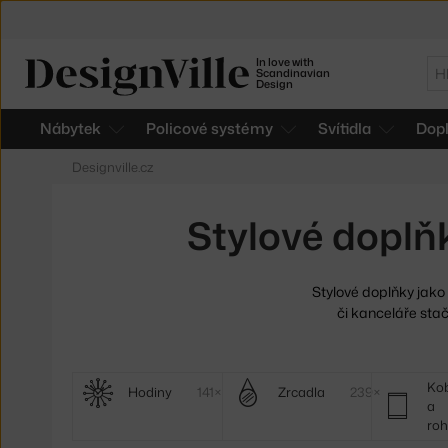
In love with
Hl
Scandinavian
Design
Nábytek
Policové systémy
Svítidla
Dop
Designville.cz
Stylové dopl
Stylové doplňky jako
či kanceláře stač
Další
Ko
Hodiny
141×
Zrcadla
239×
a
kategorie
ro