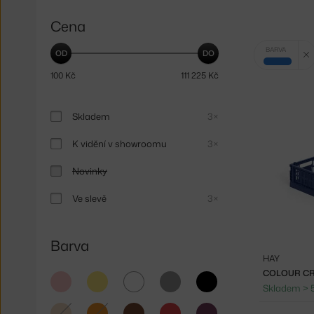
Cena
Vybrané
BARVA
filtry:
modrá
100
Kč
111 225
Kč
Skladem
3×
K vidění v showroomu
3×
Novinky
Ve slevě
3×
Barva
HAY
COLOUR CRA
růžová
žlutá
bílá
šedá
černá
Skladem > 
béžová
oranžová
hnědá
červená
fialová