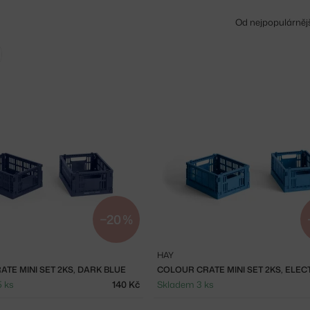
Od nejpopulárněj
Zrušit filtr
−20 %
HAY
TE MINI SET 2KS, DARK BLUE
5 ks
140 Kč
Skladem 3 ks