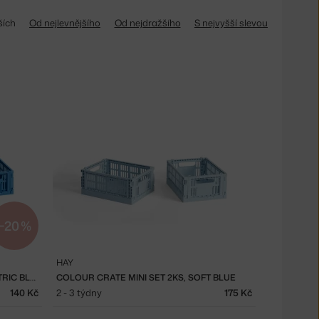
ších
Od nejlevnějšího
Od nejdražšího
S nejvyšší slevou
−20 %
HAY
COLOUR CRATE MINI SET 2KS, ELECTRIC BLUE
COLOUR CRATE MINI SET 2KS, SOFT BLUE
140 Kč
2 - 3 týdny
175 Kč