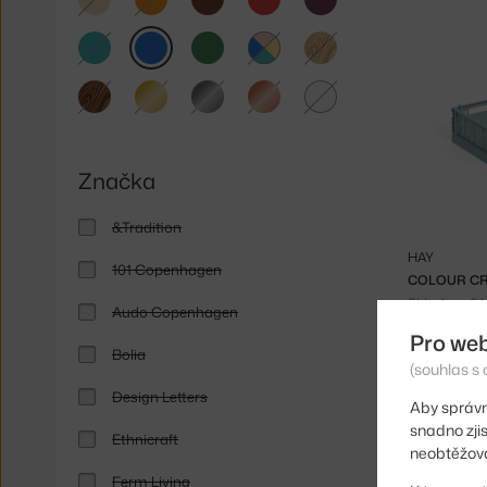
tyrkysová
modrá
zelená
světlé
dřevo
multicolor
tmavé
zlatá
stříbrná
měděná
čirá
dřevo
Značka
&Tradition
HAY
101 Copenhagen
COLOUR CRA
Skladem 2 
Audo Copenhagen
Pro we
Bolia
(souhlas s 
Design Letters
Aby správn
snadno zji
Ethnicraft
neobtěžova
Ferm Living