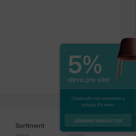
5%
Zavřít
sleva pro vás!
Odebírejte náš newsletter a
získejte 5% slevu.
ODEBÍRAT NEWSLETTER
Sortiment
Sledujte nás
Kolekce
Instagram