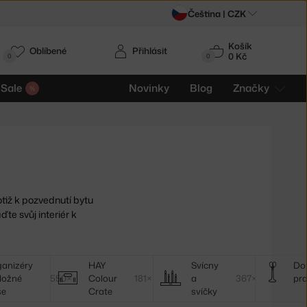
Čeština |
CZK
Košík
Oblíbené
Přihlásit
0 Kč
0
0
Sale
Novinky
Blog
Značky
tiž k pozvednutí bytu
te svůj interiér k
anizéry
HAY
Svícny
Do
ložné
550×
Colour
181×
a
367×
pr
še
Crate
svíčky