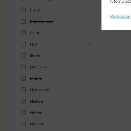
K tomu pot
Flexa
Podrobné 
Fritz Hansen
Gubi
HAY
4×
Iittala
Lind DNA
Muuto
New Works
Nichba
Nofred
Noo.ma