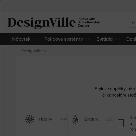
In love with
Hl
Scandinavian
Design
Nábytek
Policové systémy
Svítidla
Dop
Designville.cz
Stylové doplňky jako
či kanceláře stač
Další
Ko
Hodiny
141×
Zrcadla
239×
a
kategorie
ro