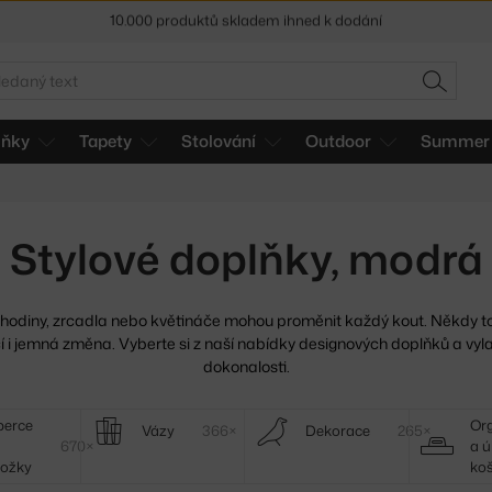
Sleva 5 % pro odběratele
newsletteru
30 dní na vrácení zboží
edat
HLEDAT
lňky
Tapety
Stolování
Outdoor
Summer 
Stylové doplňky, modrá
 hodiny, zrcadla nebo květináče mohou proměnit každý kout.
Někdy to
í i jemná změna. Vyberte si z naší nabídky designových doplňků a vylaď
dokonalosti.
berce
Org
Vázy
366×
Dekorace
265×
670×
a ú
hožky
ko