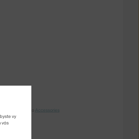
the EU? Switch to
Accessories
byste vy
m vás