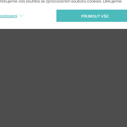
řebujeme váš souhlas se zpracováním souborů cookies. Děkujeme.
nastavení
PŘIJMOUT VŠE