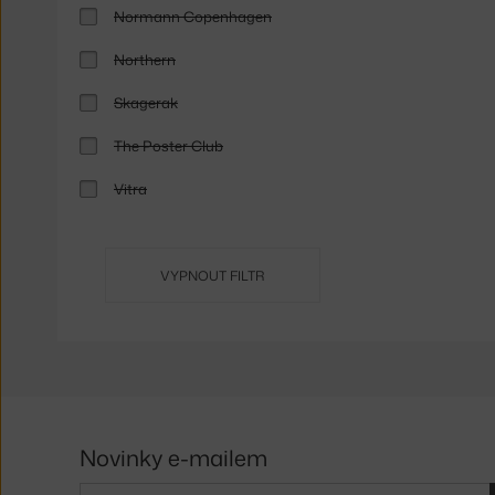
Normann Copenhagen
Northern
Skagerak
The Poster Club
Vitra
VYPNOUT FILTR
Novinky e-mailem