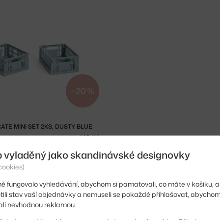
−20 %
TE MINI SET 2KS, DUSTY BLUE
ks
140 Kč
b vyladěný jako skandinávské designovky
cookies)
Ste zo Slovenska? Prejdite na
Doplnky
Shopping from 
ě fungovalo vyhledávání, abychom si pamatovali, co máte v košíku, a
stili stav vaší objednávky a nemuseli se pokaždé přihlašovat, abycho
li nevhodnou reklamou.