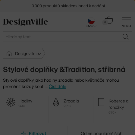
10.000 produktů skladem ihned k dodání
Sleva 5 % pro odběratele
newsletteru
Košík
0
CZK
MENU
0 Kč
30 dní na vrácení zboží
Hledat
HLE
Designville.cz
Stylové doplňky &Tradition, stříbrná
Stylové doplňky jako hodiny, zrcadla nebo květináče mohou
proměnit každý kout.
…
Číst dále
Další
Hodiny
Zrcadla
Koberce a
kategorie
141×
239×
rohožky
670×
Filtrovat
Od nejpopulárnějších