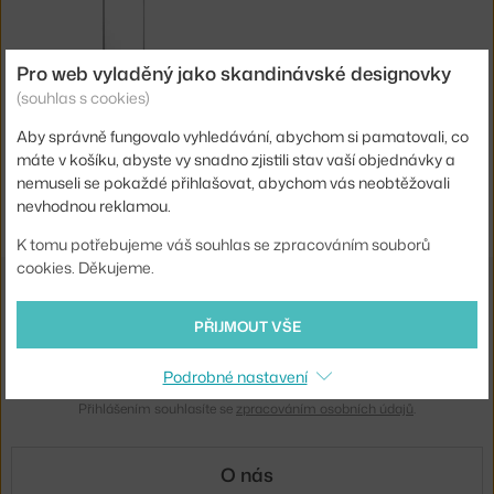
Pro web vyladěný jako skandinávské designovky
&TRADITION
(souhlas s cookies)
ZRCADLO SILLON SH7, CHROME
4 - 6 týdnů
,
39 219 Kč
Aby správně fungovalo vyhledávání, abychom si pamatovali, co
máte v košíku, abyste vy snadno zjistili stav vaší objednávky a
nemuseli se pokaždé přihlašovat, abychom vás neobtěžovali
Ste zo Slovenska? Prejdite na
Doplnky
nevhodnou reklamou.
Shopping from the EU? Switch to
Accessories
K tomu potřebujeme váš souhlas se zpracováním souborů
cookies. Děkujeme.
Novinky e-mailem
PŘIJMOUT VŠE
ODESLAT
Podrobné nastavení
Přihlášením souhlasíte se
zpracováním osobních údajů
.
O nás