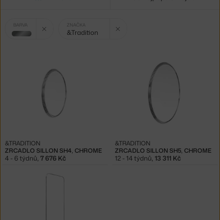
Vybrané
Zrušit filtr
Zrušit filtr
BARVA
ZNAČKA
&Tradition
filtry:
stříbrná
&TRADITION
&TRADITION
ZRCADLO SILLON SH4, CHROME
ZRCADLO SILLON SH5, CHROME
4 - 6 týdnů
,
7 676 Kč
12 - 14 týdnů
,
13 311 Kč