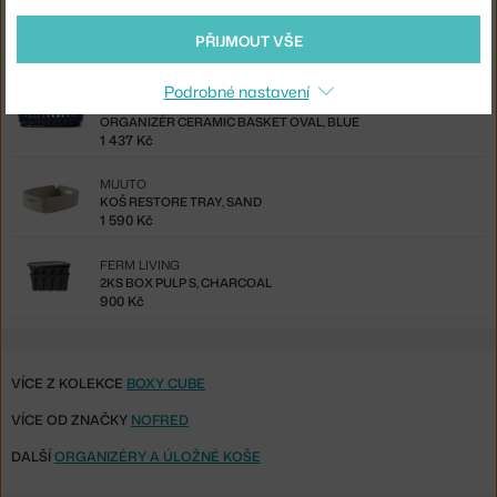
HAY
PŘIJMOUT VŠE
COLOUR CRATE M SQUARE, BORDEAUX
280 Kč
Podrobné nastavení
FERM LIVING
ORGANIZÉR CERAMIC BASKET OVAL, BLUE
1 437 Kč
MUUTO
KOŠ RESTORE TRAY, SAND
1 590 Kč
FERM LIVING
2KS BOX PULP S, CHARCOAL
900 Kč
VÍCE Z KOLEKCE
BOXY CUBE
VÍCE OD ZNAČKY
NOFRED
DALŠÍ
ORGANIZÉRY A ÚLOŽNÉ KOŠE