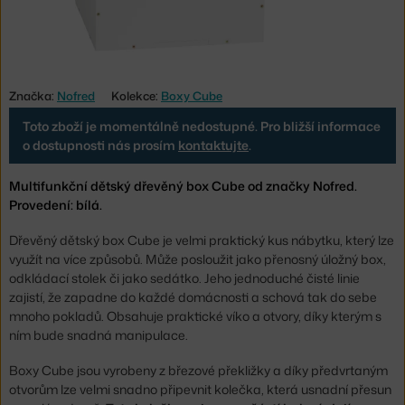
Značka:
Nofred
Kolekce:
Boxy Cube
Toto zboží je momentálně nedostupné. Pro bližší informace
o dostupnosti nás prosím
kontaktujte
.
Multifunkční dětský dřevěný box Cube od značky Nofred.
Provedení: bílá.
Dřevěný dětský box Cube je velmi praktický kus nábytku, který lze
využít na více způsobů. Může posloužit jako přenosný úložný box,
odkládací stolek či jako sedátko. Jeho jednoduché čisté linie
zajistí, že zapadne do každé domácnosti a schová tak do sebe
mnoho pokladů. Obsahuje praktické víko a otvory, díky kterým s
ním bude snadná manipulace.
Boxy Cube jsou vyrobeny z březové překližky a díky předvrtaným
otvorům lze velmi snadno připevnit kolečka, která usnadní přesun