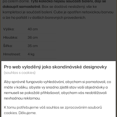
po celém domě.
Tyto kolečka nejsou součástí balení, dají se
dokoupit samostatně.
Box se dodává nesložený, vše ke
kompletaci je součástí balení. Cube je opatřen netoxickou barvou
a lze ho pořídit i v dalších barevných provedeních.
Výška:
40 cm
Hloubka:
36 cm
Šířka:
35 cm
Hmotnost:
4 kg
Barva:
bílá
Pro web vyladěný jako skandinávské designovky
Materiál:
březová překližka
(souhlas s cookies)
Kód produktu
NFR-4102
Aby správně fungovalo vyhledávání, abychom si pamatovali, co
máte v košíku, abyste vy snadno zjistili stav vaší objednávky a
EAN
5713994141028
nemuseli se pokaždé přihlašovat, abychom vás neobtěžovali
nevhodnou reklamou.
K tomu potřebujeme váš souhlas se zpracováním souborů
Také by se vám mohlo líbit
cookies. Děkujeme.