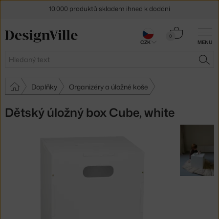
10.000 produktů skladem ihned k dodání
Sleva 5 % pro odběratele
newsletteru
Košík
0
30 dní na vrácení zboží
CZK
MENU
0 Kč
Hledat
HLE
Doplňky
Organizéry a úložné koše
Dětský úložný box Cube, white