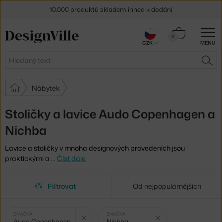
10.000 produktů skladem ihned k dodání
Sleva 5 % pro odběratele
newsletteru
Košík
0
CZK
MENU
0 Kč
30 dní na vrácení zboží
Hledat
HLE
Nábytek
Stoličky a lavice Audo Copenhagen a
Nichba
Lavice a stoličky v mnoha designových provedeních jsou
praktickými a
…
Číst dále
Filtrovat
Od nejpopulárnějších
Vybrané
Zrušit filtr
Zrušit fi
ZNAČKA
ZNAČKA
Audo Copenhagen
Nichba