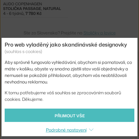
AUDO COPENHAGEN
STOLIČKA PASSAGE, NATURAL
4 - 6 týdnů
,
7 780 Kč
Ste zo Slovenska? Prejdite na
Stoličky a lavice
Shopping from the EU? Switch to
Stools & benches
Pro web vyladěný jako skandinávské designovky
(souhlas s cookies)
Aby správně fungovalo vyhledávání, abychom si pamatovali, co
Novinky e-mailem
máte v košíku, abyste vy snadno zjistili stav vaší objednávky a
nemuseli se pokaždé přihlašovat, abychom vás neobtěžovali
nevhodnou reklamou.
ODESLAT
K tomu potřebujeme váš souhlas se zpracováním souborů
Přihlášením souhlasíte se
zpracováním osobních údajů
.
cookies. Děkujeme.
O nás
PŘIJMOUT VŠE
Nákup
Podrobné nastavení