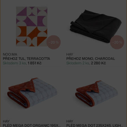
−20 %
−20 %
NOO.MA
HAY
PŘEHOZ TUL, TERRACOTTA
PŘEHOZ MONO, CHARCOAL
Skladem 3 ks
,
1 851 Kč
Skladem 2 ks
,
2 280 Kč
HAY
HAY
PLÉD MEGA DOT ORGANIC 195X245, LIGHT BLUE
PLÉD MEGA DOT 235X245, LIGHT BLUE