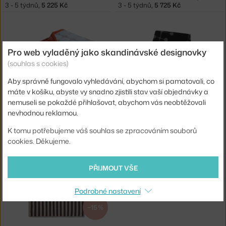
3 - 5 týdnů
,
5 225 Kč
3 - 5 týdnů
,
5 725 Kč
Pro web vyladěný jako skandinávské designovky
(souhlas s cookies)
Aby správně fungovalo vyhledávání, abychom si pamatovali, co
máte v košíku, abyste vy snadno zjistili stav vaší objednávky a
nemuseli se pokaždé přihlašovat, abychom vás neobtěžovali
HAY
VITRA
nevhodnou reklamou.
PLÉD MEGA DOT ORGANIC 260X260, LIGHT BLUE
DEKA EAMES, BLACK
3 - 5 týdnů
,
6 225 Kč
3 - 5 týdnů
,
11 154 Kč
K tomu potřebujeme váš souhlas se zpracováním souborů
cookies. Děkujeme.
PŘIJMOUT VŠE
Podrobné nastavení
−15 %