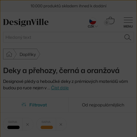
10.000 produktů skladem ihned k dodání
Sleva 5 % pro odběratele
newsletteru
Košík
0
CZK
MENU
0 Kč
30 dní na vrácení zboží
Hledat
HLE
Doplňky
Deky a přehozy, černá a oranžová
Designové plédy a heboučké deky z prémiových materiálů vám
budou po ruce nejen v
…
Číst dále
Filtrovat
Od nejpopulárnějších
Vybrané
Zrušit filtr
Zrušit filtr
BARVA
BARVA
filtry:
černá
oranžová