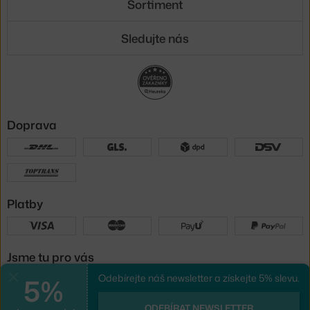
Sortiment
Sledujte nás
Doprava
Platby
Jsme tu pro vás
5%
Odebírejte náš newsletter a získejte 5% slevu.
Zavřít
UX design
a
e-shop na míru
od
ODEBÍRAT NEWSLETTER