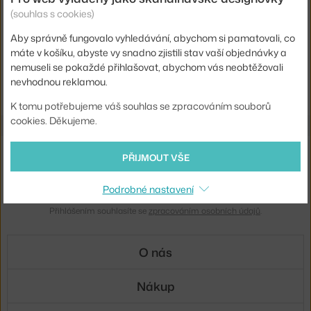
NORMANN COPENHAGEN
NORMANN COPENHAGEN
(souhlas s cookies)
SHOREBIRD M, WALNUT / BRASS
SHOREBIRD L, WALNUT / BRASS
Skladem 1 ks
,
1 250 Kč
Skladem 2 ks
,
1 625 Kč
Aby správně fungovalo vyhledávání, abychom si pamatovali, co
máte v košíku, abyste vy snadno zjistili stav vaší objednávky a
nemuseli se pokaždé přihlašovat, abychom vás neobtěžovali
Ste zo Slovenska? Prejdite na
Dekorácie
nevhodnou reklamou.
Shopping from the EU? Switch to
Decorations
K tomu potřebujeme váš souhlas se zpracováním souborů
cookies. Děkujeme.
Novinky e-mailem
PŘIJMOUT VŠE
ODESLAT
Podrobné nastavení
Přihlášením souhlasíte se
zpracováním osobních údajů
.
O nás
Nákup