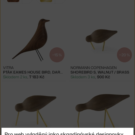
filtry:
tmavé dřevo
zlatá
−15 %
−20 %
VITRA
NORMANN COPENHAGEN
PTÁK EAMES HOUSE BIRD, DARK WALNUT
SHOREBIRD S, WALNUT / BRASS
Skladem 2 ks
,
7 183 Kč
Skladem 3 ks
,
900 Kč
Pro web vyladěný jako skandinávské designovky