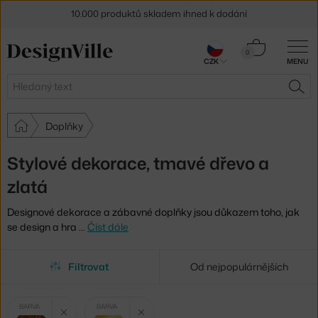
10.000 produktů skladem ihned k dodání
Sleva 5 % pro odběratele
newsletteru
Košík
0
CZK
MENU
0 Kč
30 dní na vrácení zboží
Hledat
HLE
Doplňky
Stylové dekorace, tmavé dřevo a
zlatá
Designové dekorace a zábavné doplňky jsou důkazem toho, jak
se design a hra
…
Číst dále
Filtrovat
Od nejpopulárnějších
Vybrané
Zrušit filtr
Zrušit filtr
BARVA
BARVA