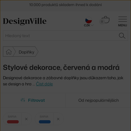
Sleva 5 % pro odběratele
newsletteru
Košík
0
30 dní na vrácení zboží
CZK
MENU
0 Kč
Hledat
HLE
Doplňky
Stylové dekorace, červená a modrá
Designové dekorace a zábavné doplňky jsou důkazem toho, jak
se design a hra
…
Číst dále
Filtrovat
Od nejpopulárnějších
Vybrané
Zrušit filtr
Zrušit filtr
BARVA
BARVA
filtry:
červená
modrá