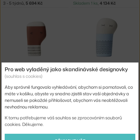
3 - 5 týdnů
,
5 694 Kč
Skladem 1 ks
,
4 134 Kč
NORMANN COPENHAGEN
NORMANN COPENHAGEN
Pro web vyladěný jako skandinávské designovky
FIGURKA NORMUS, CIHLOVÁ
FIGURKA NORMFRED, MODRÁ
(souhlas s cookies)
Skladem 4 ks
,
625 Kč
Skladem 2 ks
,
750 Kč
Aby správně fungovalo vyhledávání, abychom si pamatovali, co
máte v košíku, abyste vy snadno zjistili stav vaší objednávky a
nemuseli se pokaždé přihlašovat, abychom vás neobtěžovali
nevhodnou reklamou.
K tomu potřebujeme váš souhlas se zpracováním souborů
cookies. Děkujeme.