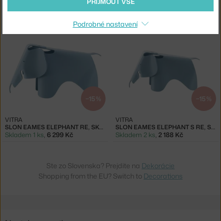
PŘIJMOUT VŠE
VITRA
VITRA
WOODEN DOLL, LITTLE DEVIL
DEKORACE VITRA FISH
Skladem 1 ks
,
3 354 Kč
Skladem 1 ks
,
4 654 Kč
Podrobné nastavení
−15 %
−15 %
VITRA
VITRA
SLON EAMES ELEPHANT RE, SKY BLUE
SLON EAMES ELEPHANT S RE, SKY BLUE
Skladem 1 ks
,
6 299 Kč
Skladem 2 ks
,
2 188 Kč
Ste zo Slovenska? Prejdite na
Dekorácie
Shopping from the EU? Switch to
Decorations