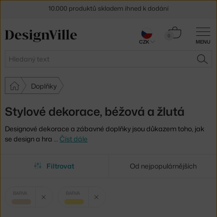
10.000 produktů skladem ihned k dodání
Sleva 5 % pro odběratele
newsletteru
Košík
0
30 dní na vrácení zboží
CZK
MENU
0 Kč
Hledat
HLE
Doplňky
Stylové dekorace, béžová a žlutá
Designové dekorace a zábavné doplňky jsou důkazem toho, jak
se design a hra
…
Číst dále
Filtrovat
Od nejpopulárnějších
Vybrané
Zrušit filtr
Zrušit filtr
BARVA
BARVA
filtry:
béžová
žlutá