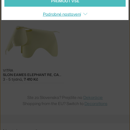
PŘIJMOUT VŠE
FERM LIVING
VITRA
TAPISÉRIE HARVEST WALL RUG, NATURAL
SLON EAMES ELEPHANT S RE, CANARY
3 - 4 týdny
,
4 375 Kč
Skladem 1 ks
,
2 188 Kč
Podrobné nastavení
VITRA
SLON EAMES ELEPHANT RE, CANARY
3 - 5 týdnů
,
7 410 Kč
Ste zo Slovenska? Prejdite na
Dekorácie
Shopping from the EU? Switch to
Decorations