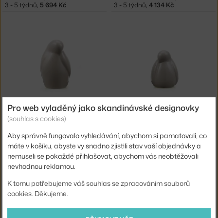
3 - 5 týdnů
,
5 694 Kč
3 - 5 týdnů
,
4 134 Kč
VITRA
VITRA
Pro web vyladěný jako skandinávské designovky
RESTING BIRD, SAND
RESTING BIRD SMALL, SAND
(souhlas s cookies)
3 - 5 týdnů
,
2 574 Kč
3 - 5 týdnů
,
2 314 Kč
Aby správně fungovalo vyhledávání, abychom si pamatovali, co
máte v košíku, abyste vy snadno zjistili stav vaší objednávky a
nemuseli se pokaždé přihlašovat, abychom vás neobtěžovali
nevhodnou reklamou.
K tomu potřebujeme váš souhlas se zpracováním souborů
cookies. Děkujeme.
−15 %