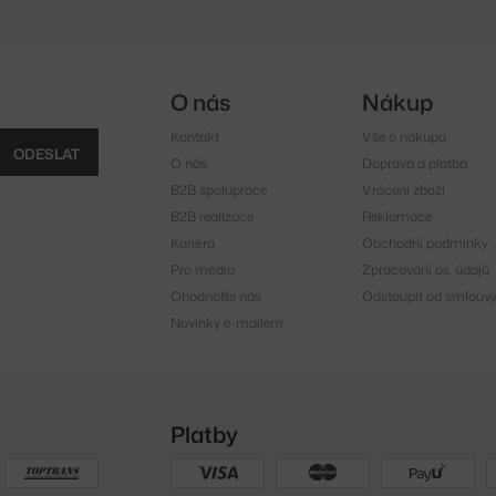
O nás
Nákup
Kontakt
Vše o nákupu
ODESLAT
O nás
Doprava a platba
B2B spolupráce
Vrácení zboží
B2B realizace
Reklamace
Kariéra
Obchodní podmínky
Pro média
Zpracování os. údajů
Ohodnoťte nás
Odstoupit od smlouv
Novinky e-mailem
Platby