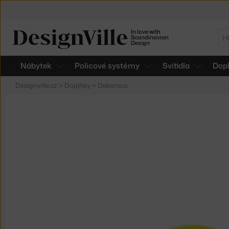
In love with
Hl
Scandinavian
Design
Nábytek
Policové systémy
Svítidla
Dop
Designville.cz
>
Doplňky
>
Dekorace