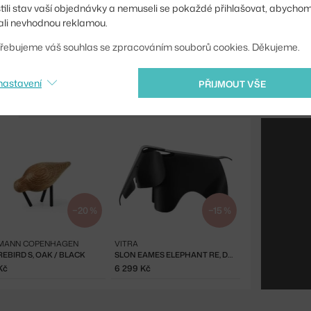
stili stav vaší objednávky a nemuseli se pokaždé přihlašovat, abycho
li nevhodnou reklamou.
řebujeme váš souhlas se zpracováním souborů cookies. Děkujeme.
nastavení
PŘIJMOUT VŠE
−20 %
−15 %
MANN COPENHAGEN
VITRA
EBIRD S, OAK / BLACK
SLON EAMES ELEPHANT RE, DEEP BLACK
Kč
6 299 Kč