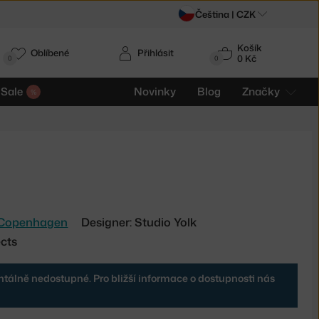
Čeština |
CZK
Košík
Oblíbené
Přihlásit
0 Kč
0
0
Sale
Novinky
Blog
Značky
Copenhagen
Designer: Studio Yolk
ects
tálně nedostupné. Pro bližší informace o dostupnosti nás