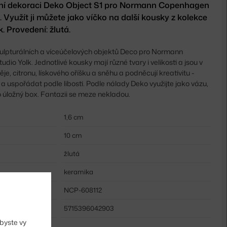
ní dekoraci Deko Object S1 pro Normann Copenhagen
. Využít ji můžete jako víčko na další kousky z kolekce
. Provedení: žlutá.
ulpturálních a víceúčelových objektů Deco pro Normann
io Yolk. Jednotlivé kousky mají různé tvary i velikosti a jsou v
e, citronu, lískového oříšku a sněhu a podněcují kreativitu -
 a uspořádat podle libosti. Podle nálady Deko využijte jako vázu,
 úložný box. Fantazii se meze nekladou.
1,6 cm
10 cm
žlutá
keramika
NCP-608112
5715396042903
byste vy