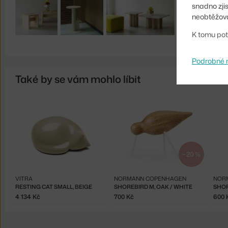
snadno zji
neobtěžova
K tomu pot
Podrobné 
Také by se vám mohlo líbit
−20 %
VITRA
NORMANN COPENHAGEN
NOR
RESTING CAT SMALL, BEIGE
SHOREBIRD M, OAK / WHITE
SHOR
4 134 Kč
700 Kč
600 