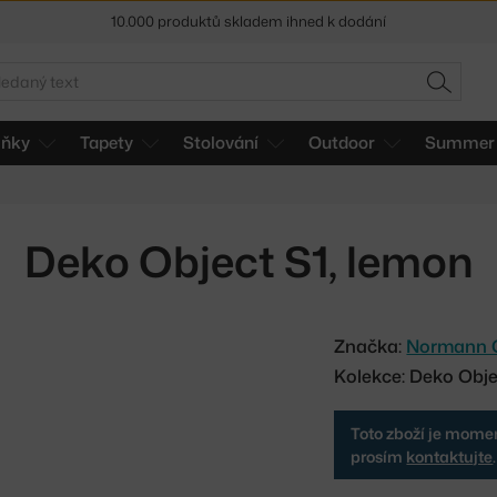
10.000 produktů skladem ihned k dodání
Sleva 5 % pro odběratele
newsletteru
edat
30 dní na vrácení zboží
HLEDAT
lňky
Tapety
Stolování
Outdoor
Summer 
Deko Object S1, lemon
Značka:
Normann 
Kolekce: Deko Obj
Toto zboží je momen
prosím
kontaktujte
.