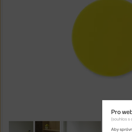
Pro we
(souhlas s 
Aby správn