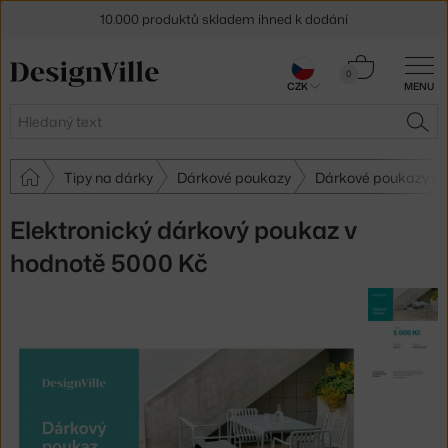
10.000 produktů skladem ihned k dodání
Sleva 5 % pro odběratele
newsletteru
Košík
0
30 dní na vrácení zboží
CZK
MENU
0 Kč
Hledat
HLE
Tipy na dárky
Dárkové poukazy
Dárkové poukazy Des
Elektronický dárkový poukaz v
hodnotě 5000 Kč