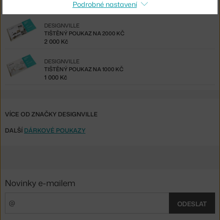
Podrobné nastavení
5 000 Kč
DESIGNVILLE
TIŠTĚNÝ POUKAZ NA 2000 KČ
2 000 Kč
DESIGNVILLE
TIŠTĚNÝ POUKAZ NA 1000 KČ
1 000 Kč
VÍCE OD ZNAČKY DESIGNVILLE
DALŠÍ
DÁRKOVÉ POUKAZY
Novinky e-mailem
ODESLAT