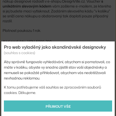
nákup designové radosti v e-shopu DesignVille.cz. Voucher
s
unikátním slevovým kódem
vám zašleme e-mailem, ze kterého
si jej budete moci vytisknout. Zadáním slevového kódu "v košíku"
se sníží cena nákupu a obdarovaný tak doplatí pouze případný
rozdíl.
Platnost poukazu 1 rok.
Kód produktu
VOU-5000-200
Pro web vyladěný jako skandinávské designovky
(souhlas s cookies)
Ste zo Slovenska? Prejdite na
Elektronický poukaz na 200 €
Shopping from the EU? Switch to
Digital Gift Voucher for 200 €
Aby správně fungovalo vyhledávání, abychom si pamatovali, co
máte v košíku, abyste vy snadno zjistili stav vaší objednávky a
nemuseli se pokaždé přihlašovat, abychom vás neobtěžovali
nevhodnou reklamou.
Také by se vám mohlo líbit
K tomu potřebujeme váš souhlas se zpracováním souborů
DESIGNVILLE
cookies. Děkujeme.
ELEKTRONICKÝ POUKAZ NA 1500 KČ
1 500 Kč
PŘIJMOUT VŠE
DESIGNVILLE
TIŠTĚNÝ POUKAZ NA 5000 KČ