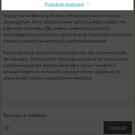
míru.
Podrobné nastavení
Tapety Hanna Werning Storflax přinášejí do interiéru hravý a
výrazný prvek, který dokáže prostor opticky zvětšit a dodat mu
příjemnou dynamiku. Díky svému uměleckému pojetí a
technologické preciznosti se tapety hodí do moderních i tradičních
interiérů a snadno se kombinují s dalšími dekoracemi.
Každá tapeta je vyráběna na zakázku tak, aby dokonale padla
na vaši stěnu. Rádi bychom Vás proto upozornili, že tapetu nelze
později doobjednat, protože nové role s různým výrobním /
sériovým číslem se mohou lišit odstínem barev. Ujistěte se, že
objednáváte tapetu v dostatečném množství.
Novinky e-mailem
ODESLAT