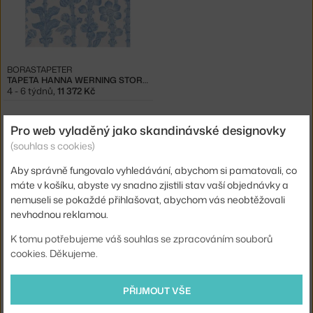
BORASTAPETER
TAPETA HANNA WERNING STORFLAX 9661W
4 - 6 týdnů
,
11 372 Kč
Pro web vyladěný jako skandinávské designovky
Ste zo Slovenska? Prejdite na
Tapety Hanna Werning Storflax
(souhlas s cookies)
Shopping from the EU? Switch to
Hanna Werning Storflax
Wallpapers
Aby správně fungovalo vyhledávání, abychom si pamatovali, co
máte v košíku, abyste vy snadno zjistili stav vaší objednávky a
Značka:
BorasTapeter
Designer:
Hanna Werning
nemuseli se pokaždé přihlašovat, abychom vás neobtěžovali
Kolekce velkoformátových květinových tapet Hanna Werning
nevhodnou reklamou.
Storflax od švédské značky BoråsTapeter.
K tomu potřebujeme váš souhlas se zpracováním souborů
V kolekci tapet Hanna Werning Storflax se setkává odvážný a
cookies. Děkujeme.
hravý design s jemně grafickými motivy květin, které se
rozprostírají od podlahy až ke stropu. Ručně vytvořené razítkové
PŘIJMOUT VŠE
vzory designerky Hanny Werning dávají každé tapetě osobitý
charakter, zatímco digitální tisk zajišťuje detailní provedení na