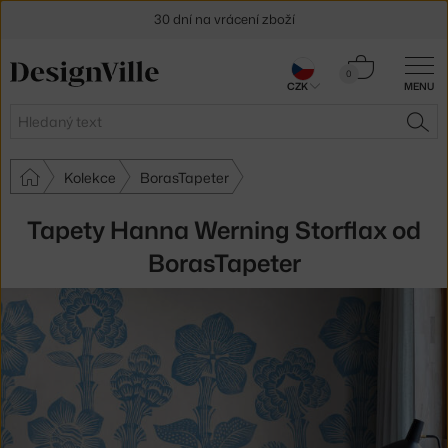
30 dní na vrácení zboží
Košík
0
CZK
MENU
0 Kč
Hledat
HLE
Kolekce
BorasTapeter
Tapety Hanna Werning Storflax od
BorasTapeter