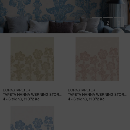
1
2
3
Produkty
v
kolekci
Tapety
Hanna
Werning
Storflax
BORASTAPETER
BORASTAPETER
TAPETA HANNA WERNING STORFLAX 9663W
TAPETA HANNA WERNING STORFLAX 9662W
4 - 6 týdnů
,
11 372 Kč
4 - 6 týdnů
,
11 372 Kč