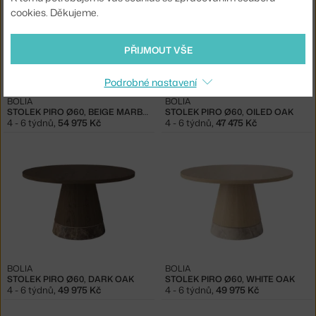
cookies. Děkujeme.
PŘIJMOUT VŠE
Podrobné nastavení
BOLIA
BOLIA
STOLEK PIRO Ø60, BEIGE MARBLE
STOLEK PIRO Ø60, OILED OAK
4 - 6 týdnů
,
54 975 Kč
4 - 6 týdnů
,
47 475 Kč
BOLIA
BOLIA
STOLEK PIRO Ø60, DARK OAK
STOLEK PIRO Ø60, WHITE OAK
4 - 6 týdnů
,
49 975 Kč
4 - 6 týdnů
,
49 975 Kč