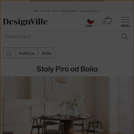
Sleva 5 % pro odběratele
newsletteru
30 dní na vrácení zboží
Košík
0
CZK
MENU
0 Kč
Hledat
HLE
Kolekce
Bolia
Stoly Piro od Bolia