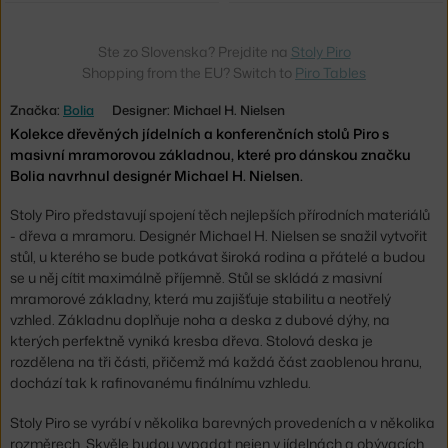
Ste zo Slovenska? Prejdite na
Stoly Piro
Shopping from the EU? Switch to
Piro Tables
Značka:
Bolia
Designer: Michael H. Nielsen
Kolekce dřevěných jídelních a konferenčních stolů Piro s
masivní mramorovou základnou, které pro dánskou značku
Bolia navrhnul designér Michael H. Nielsen.
Stoly Piro představují spojení těch nejlepších přírodních materiálů
- dřeva a mramoru. Designér Michael H. Nielsen se snažil vytvořit
stůl, u kterého se bude potkávat široká rodina a přátelé a budou
se u něj cítit maximálně příjemně. Stůl se skládá z masivní
mramorové základny, která mu zajišťuje stabilitu a neotřelý
vzhled. Základnu doplňuje noha a deska z dubové dýhy, na
kterých perfektně vyniká kresba dřeva. Stolová deska je
rozdělena na tři části, přičemž má každá část zaoblenou hranu,
dochází tak k rafinovanému finálnímu vzhledu.
Stoly Piro se vyrábí v několika barevných provedeních a v několika
rozměrech. Skvěle budou vypadat nejen v jídelnách a obývacích