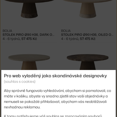
BOLIA
BOLIA
STOLEK PIRO Ø90 H36, DARK OAK
STOLEK PIRO Ø90 H36, OILED OAK
4 - 6 týdnů
,
57 475 Kč
4 - 6 týdnů
,
57 475 Kč
Pro web vyladěný jako skandinávské designovky
(souhlas s cookies)
Aby správně fungovalo vyhledávání, abychom si pamatovali, co
BOLIA
BOLIA
máte v košíku, abyste vy snadno zjistili stav vaší objednávky a
STOLEK PIRO Ø60, SAND TRAVERTINE
STOLEK PIRO Ø60, BROWN MARBLE
4 - 6 týdnů
,
51 225 Kč
4 - 6 týdnů
,
54 975 Kč
nemuseli se pokaždé přihlašovat, abychom vás neobtěžovali
nevhodnou reklamou.
K tomu potřebujeme váš souhlas se zpracováním souborů