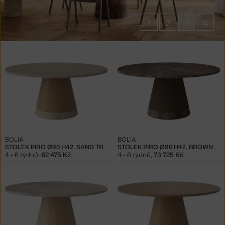
1
2
3
4
Produkty
v
kolekci
Stoly
Piro
BOLIA
BOLIA
STOLEK PIRO Ø90 H42, SAND TRAVERTINE
STOLEK PIRO Ø90 H42, BROWN MARBLE
4 - 6 týdnů
,
62 475 Kč
4 - 6 týdnů
,
73 725 Kč