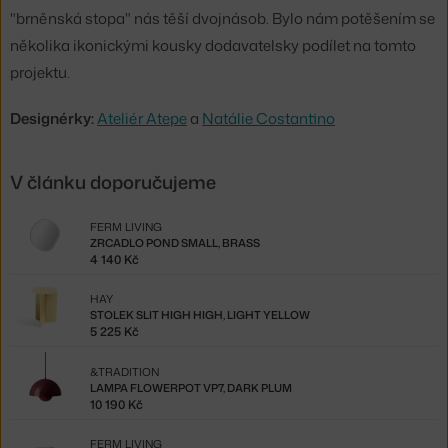
"brněnská stopa" nás těší dvojnásob. Bylo nám potěšením se
několika ikonickými kousky dodavatelsky podílet na tomto
projektu.
Designérky:
Ateliér Atepe
a
Natálie Costantino
V článku doporučujeme
FERM LIVING
ZRCADLO POND SMALL, BRASS
4 140 Kč
HAY
STOLEK SLIT HIGH HIGH, LIGHT YELLOW
5 225 Kč
&TRADITION
LAMPA FLOWERPOT VP7, DARK PLUM
10 190 Kč
FERM LIVING