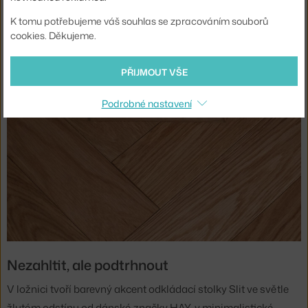
K tomu potřebujeme váš souhlas se zpracováním souborů
cookies. Děkujeme.
PŘIJMOUT VŠE
Podrobné nastavení
Nezahltit, ale podtrhnout
V ložnici tvoří barevný akcent odkládací stolky Slit ve světle
žlutém odstínu od dánské značky HAY, v minimalistické