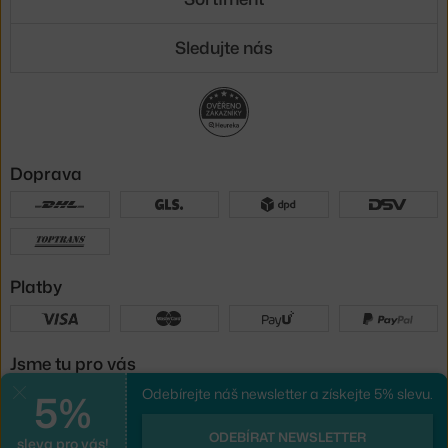
Sledujte nás
Doprava
Platby
Jsme tu pro vás
5%
Odebírejte náš newsletter a získejte 5% slevu.
Zavřít
UX design
a
e-shop na míru
od
ODEBÍRAT NEWSLETTER
sleva pro vás!