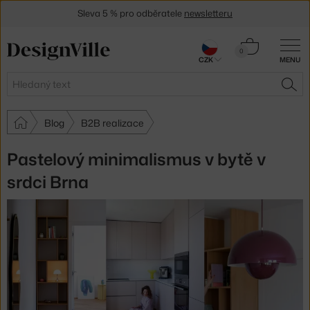
Sleva 5 % pro odběratele
newsletteru
30 dní na vrácení zboží
Košík
0
CZK
MENU
0 Kč
Hledat
HLE
Blog
B2B realizace
Pastelový minimalismus v bytě v
srdci Brna