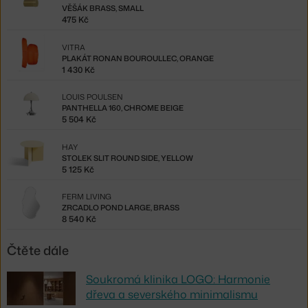
VĚŠÁK BRASS, SMALL
475 Kč
VITRA
PLAKÁT RONAN BOUROULLEC, ORANGE
1 430 Kč
LOUIS POULSEN
PANTHELLA 160, CHROME BEIGE
5 504 Kč
HAY
STOLEK SLIT ROUND SIDE, YELLOW
5 125 Kč
FERM LIVING
ZRCADLO POND LARGE, BRASS
8 540 Kč
Čtěte dále
Soukromá klinika LOGO: Harmonie
dřeva a severského minimalismu