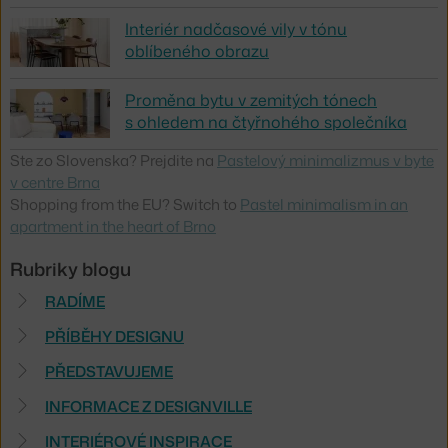
Interiér nadčasové vily v tónu
oblíbeného obrazu
Proměna bytu v zemitých tónech
s ohledem na čtyřnohého společníka
Ste zo Slovenska? Prejdite na
Pastelový minimalizmus v byte
v centre Brna
Shopping from the EU? Switch to
Pastel minimalism in an
apartment in the heart of Brno
Rubriky blogu
RADÍME
PŘÍBĚHY DESIGNU
PŘEDSTAVUJEME
INFORMACE Z DESIGNVILLE
INTERIÉROVÉ INSPIRACE