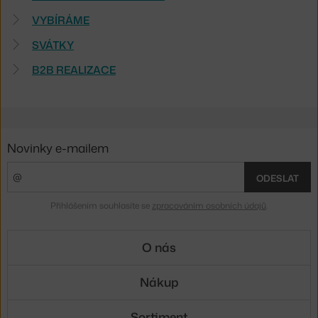
VYBÍRÁME
SVÁTKY
B2B REALIZACE
Novinky e-mailem
ODESLAT
Přihlášením souhlasíte se
zpracováním osobních údajů
.
O nás
Nákup
Sortiment