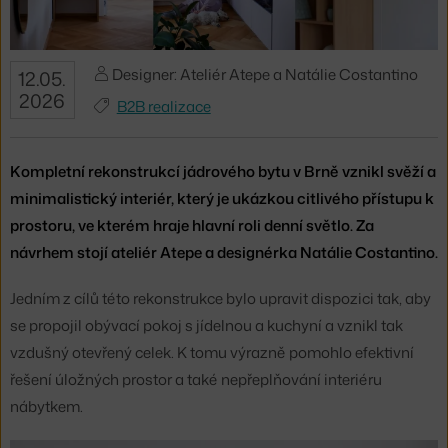
Designer: Ateliér Atepe a Natálie Costantino
12.05.
2026
B2B realizace
Kompletní rekonstrukcí jádrového bytu v Brně vznikl svěží a
minimalistický interiér, který je ukázkou citlivého přístupu k
prostoru, ve kterém hraje hlavní roli denní světlo. Za
návrhem stojí ateliér Atepe a designérka Natálie Costantino.
Jedním z cílů této rekonstrukce bylo upravit dispozici tak, aby
se propojil obývací pokoj s jídelnou a kuchyní a vznikl tak
vzdušný otevřený celek. K tomu výrazně pomohlo efektivní
řešení úložných prostor a také nepřeplňování interiéru
nábytkem.