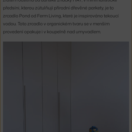
předsíni, kterou zútulňují přírodní dřevěné parkety, je to
zrcadlo Pond od Ferm Living, které je inspirováno tekoucí
vodou. Toto zrcadlo v organickém tvaru se v menším
provedení opakuje i v koupelně nad umyvadlem.