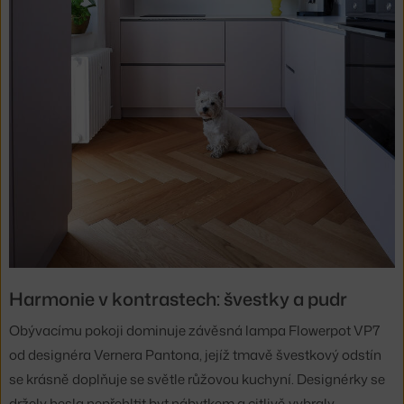
Harmonie v kontrastech: švestky a pudr
Obývacímu pokoji dominuje závěsná lampa Flowerpot VP7
od designéra Vernera Pantona, jejíž tmavě švestkový odstín
se krásně doplňuje se světle růžovou kuchyní. Designérky se
držely hesla nepřehltit byt nábytkem a citlivě vybraly